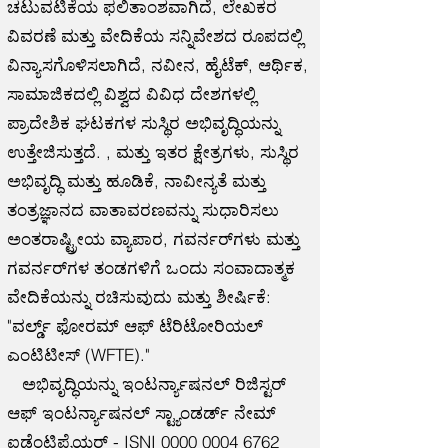
ಚಟುವಟಿಕೆಯ ಫಲಿತಾಂಶವಾಗಿದೆ, ಲೇಖಕರ
ವಿವರಣೆ ಮತ್ತು ವೇದಿಕೆಯ ಸನ್ನಿವೇಶದ ರೂಪದಲ್ಲಿ
ವಿನ್ಯಾಸಗೊಳಿಸಲಾಗಿದೆ, ನವೀನ, ಹೈಟೆಕ್, ಆರ್ಥಿಕ,
ಸಾಮಾಜಿಕದಲ್ಲಿ ವಿಶ್ವದ ವಿವಿಧ ದೇಶಗಳಲ್ಲಿ
ಪ್ರಾದೇಶಿಕ ಘಟಕಗಳ ಸುಸ್ಥಿರ ಅಭಿವೃದ್ಧಿಯನ್ನು
ಉತ್ತೇಜಿಸುತ್ತದೆ. , ಮತ್ತು ಇತರ ಕ್ಷೇತ್ರಗಳು, ಸುಸ್ಥಿರ
ಅಭಿವೃದ್ಧಿ ಮತ್ತು ಹೂಡಿಕೆ, ನಾವೀನ್ಯತೆ ಮತ್ತು
ತಂತ್ರಜ್ಞಾನದ ವಾತಾವರಣವನ್ನು ಸುಧಾರಿಸಲು
ಅಂತರಾಷ್ಟ್ರೀಯ ವ್ಯಾಪಾರ, ಗವರ್ನರ್‌ಗಳು ಮತ್ತು
ಗವರ್ನರ್‌ಗಳ ತಂಡಗಳಿಗೆ ಒಂದು ಸಂವಾದಾತ್ಮಕ
ವೇದಿಕೆಯನ್ನು ರಚಿಸುವುದು ಮತ್ತು ಶೀರ್ಷಿಕೆ:
"ವರ್ಲ್ಡ್ ಫೋರಮ್ ಆಫ್ ಟೆರಿಟೋರಿಯಲ್
ಎಂಟಿಟೀಸ್ (WFTE)."
ಅಭಿವೃದ್ಧಿಯನ್ನು ಇಂಟರ್ನ್ಯಾಷನಲ್ ರಿಜಿಸ್ಟರ್
ಆಫ್ ಇಂಟರ್ನ್ಯಾಷನಲ್ ಸ್ಟ್ಯಾಂಡರ್ಡ್ ನೇಮ್
ಐಡೆಂಟಿಫೈಯರ್ - ISNI
0000 0004 6762