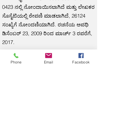
0423
ನಲ್ಲಿ ನೋಂದಾಯಿಸಲಾಗಿದೆ ಮತ್ತು ಲೇಖಕರ
ಸೊಸೈಟಿಯಲ್ಲಿ ಠೇವಣಿ ಮಾಡಲಾಗಿದೆ, 26124
ಸಂಖ್ಯೆಗೆ ನೋಂದಣಿಯಾಗಿದೆ. ರಚನೆಯ ಅವಧಿ
ಡಿಸೆಂಬರ್ 23, 2009 ರಿಂದ ಮಾರ್ಚ್ 3 ರವರೆಗೆ,
2017.
GITE ಗವರ್ನರ್,
Phone
Email
Facebook
ಪ್ರಾದೇಶಿಕ ಘಟಕಗಳಿಗೆ ಜಾಗತಿಕ ಉಪಕ್ರಮ, ISNI
0000 0004 6762 0423
&lt; ಹಿಂದೆ
Share