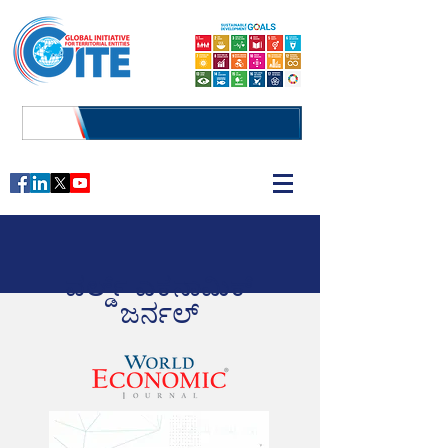
ವರ್ಲ್ಡ್ ಎಕನಾಮಿಕ್
ಜರ್ನಲ್