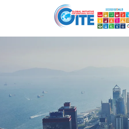
ಮನೆ
ಗ್ಲೋಬಲ್ ಗವರ್ನರ್ಸ್ ಇನಿಶಿಯೇಟಿವ್
ಉಪ