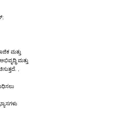
್;
ಾಜಿಕ ಮತ್ತು
ಭಿವೃದ್ಧಿ ಮತ್ತು
ುತ್ತದೆ. ,
ಸಾಧಿಸಲು
ಅಭ್ಯಾಸಗಳು