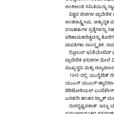
ಅಂಕಿಅಂಶ ಸಮಿತಿಯನ್ನು ಸ್ಥ
ವಿಶ್ವದ ದೇಶಗಳ ಪ್ರಾದೇಶಿಕ ಘಟ
ಅಂತರಾಷ್ಟ್ರೀಯ, ಅತ್ಯುನ್ನತ ಮ
ವಸಾಹತುಗಳ ಪ್ರಶ್ನೆಗಳನ್ನು ಸ
ಪರಿಣಾಮಕಾರಿತ್ವವನ್ನು ತೋರಿ
ಪಾವತಿಗಳು ಸಾಂಸ್ಕೃತಿಕ, ಸಾಮ
ಗ್ಲೋಬಲ್ ಇನಿಶಿಯೇಟಿವ್ 
ಪ್ರಾದೇಶಿಕ ಘಟಕಗಳ ಮೇಲೆ ವಿಶ್
ಮುಖ್ಯಸ್ಥರು ಮತ್ತು ರಾಜ್ಯಪಾ
1945 ರಲ್ಲಿ, ಯುನೈಟೆಡ್ ನೇ
ಯುಎನ್ ಯುಎನ್-ಹ್ಯಾಬಿಟಾಟ್ ಪ್
ಟೆರಿಟೋರಿಯಲ್ ಎಂಟಿಟೀಸ್ ಮ
ಎರಡನೇ ಹಂತದ ಟ್ರ್ಯಾಕ್ ಮತ್ತ
ದುರದೃಷ್ಟವಶಾತ್, ಇನ್ನೂ 
ಪ್ರಪಂಚದಾದ್ಯಂತದ ಗವರ್ನರ್‌ಗ