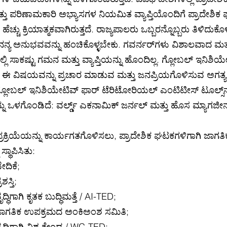
ತು ಪರಿಣಾಮಕಾರಿ ಅಭ್ಯಾಸಗಳ ನಿಯಮಿತ ವ್ಯಾಪ್ತಿಯೊಂದಿಗೆ ಪ್ರಾದೇಶಿಕ 
ೆಚ್ಚು ಕ್ರಿಯಾತ್ಮಕವಾಗಿರುತ್ತದೆ. ರಾಜ್ಯಪಾಲರು ಒಬ್ಬರನ್ನೊಬ್ಬರು ತಿಳಿದುಕೊಳ
ಅನನ್ಯ ಅನುಭವವನ್ನು ಹಂಚಿಕೊಳ್ಳಬೇಕು. ಗವರ್ನರ್‌ಗಳು ವಿಶಾಲವಾದ ಮತ್
ಟ್ಟದಲ್ಲಿ ಸಾಕಷ್ಟು ಗಮನ ಮತ್ತು ವ್ಯಾಪ್ತಿಯನ್ನು ಹೊಂದಿಲ್ಲ. ಗ್ಲೋಬಲ್ ಇನಿಶಿ
 ವಿಷಯವನ್ನು ಪ್ರಚಾರ ಮಾಡುವ ಮತ್ತು ಜನಪ್ರಿಯಗೊಳಿಸುವ ಅಗತ್ಯವ
್ಲೋಬಲ್ ಇನಿಶಿಯೇಟಿವ್ ಫಾರ್ ಟೆರಿಟೋರಿಯಲ್ ಎಂಟಿಟೀಸ್ ಟೂಲ್ಸ್‌ನ
ನು ಒಳಗೊಂಡಿದೆ: ವರ್ಲ್ಡ್ ಎಕನಾಮಿಕ್ ಜರ್ನಲ್ ಮತ್ತು ಹೊಸ ಮ್ಯಾಗಜೀನ
 ಪ್ರಕ್ರಿಯೆಯನ್ನು ಕಾರ್ಯಗತಗೊಳಿಸಲು, ಪ್ರಾದೇಶಿಕ ಘಟಕಗಳಿಗಾಗಿ ಜಾಗ
ಸ್ಥಾಪಿಸಿತು:
ದಿಕೆ;
ಸ್ತಿ;
ಗಾಗಿ ಕೃತಕ ಬುದ್ಧಿಮತ್ತೆ / AI-TED;
ಜಾಗತಿಕ ಉಪಕ್ರಮದ ಅಂಕಿಅಂಶ ಸಮಿತಿ;
ಿಗಾಗಿ ವಿಶ್ವ ಕೇಂದ್ರ / WC-TED;