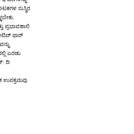
ಘಟಕಗಳ ಸುಸ್ಥಿರ
್ಳಬೇಕು,
ತು ಪ್ರಭಾವಶಾಲಿ
ಯೇಟಿವ್ ಫಾರ್
ನ್ನು
ಲ್ಲಿ ಎರಡು
್: ದಿ
ತಿಕ ಉಪಕ್ರಮವು