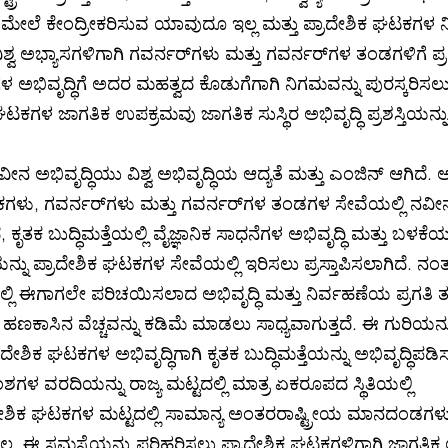
ವ ಮೇಲೆ ಕೇಂದ್ರೀಕರಿಸುವ ಯಾವುದೂ ಇಲ್ಲ ಮತ್ತು ಪ್ರಾದೇಶಿಕ ಘಟಕಗಳ ನ
ವಿಶ್ವ ಅಭ್ಯಾಸಗಳಿಗಾಗಿ ಗವರ್ನರ್‌ಗಳು ಮತ್ತು ಗವರ್ನರ್‌ಗಳ ತಂಡಗಳಿಗೆ ಪ್ರಶ
ಗಳ ಅಭಿವೃದ್ಧಿಗೆ ಅದರ ಮಹತ್ವದ ಕೊಡುಗೆಗಾಗಿ ನಿಗಮವನ್ನು ಪುರಸ್ಕರಿಸ
ಕ ಘಟಕಗಳ ಜಾಗತಿಕ ಉಪಕ್ರಮವು ಜಾಗತಿಕ ಸುಸ್ಥಿರ ಅಭಿವೃದ್ಧಿ ಪ್ರಶಸ್ತಿಯನ್ನ
ು ನವೀನ ಅಭಿವೃದ್ಧಿಯು ವಿಶ್ವ ಅಭಿವೃದ್ಧಿಯ ಆದ್ಯತೆ ಮತ್ತು ಎಂಜಿನ್ ಆಗಿದೆ
ು, ಗವರ್ನರ್‌ಗಳು ಮತ್ತು ಗವರ್ನರ್‌ಗಳ ತಂಡಗಳ ಸೇವೆಯಲ್ಲಿ ನವೀನ ವ
ಕೃತಕ ಬುದ್ಧಿಮತ್ತೆಯಲ್ಲಿ ವೈಜ್ಞಾನಿಕ ಸಾಧನೆಗಳ ಅಭಿವೃದ್ಧಿ ಮತ್ತು ಬಳಕೆಯ
ನ್ನು ಪ್ರಾದೇಶಿಕ ಘಟಕಗಳ ಸೇವೆಯಲ್ಲಿ ಇರಿಸಲು ಪ್ರಸ್ತಾಪಿಸಲಾಗಿದೆ. 
ಿ ಈಗಾಗಲೇ ಪರಿಚಯಿಸಲಾದ ಅಭಿವೃದ್ಧಿ ಮತ್ತು ನಿರ್ವಹಣೆಯ ಪ್ರಗತಿ ತಂತ
ಾಸಿನ ವೆಚ್ಚವನ್ನು ಕಡಿಮೆ ಮಾಡಲು ಸಾಧ್ಯವಾಗುತ್ತದೆ. ಈ ಗುರಿಯನ್ನ
ಶಿಕ ಘಟಕಗಳ ಅಭಿವೃದ್ಧಿಗಾಗಿ ಕೃತಕ ಬುದ್ಧಿಮತ್ತೆಯನ್ನು ಅಭಿವೃದ್ಧಿಪಡಿಸುತ
 ವರದಿಯನ್ನು ರಾಜ್ಯ ಮಟ್ಟದಲ್ಲಿ ಮಾತ್ರ ಏಕರೂಪದ ಸ್ಥಿತಿಯಲ್ಲಿ
್ರಾದೇಶಿಕ ಘಟಕಗಳ ಮಟ್ಟದಲ್ಲಿ ಸಾಮಾನ್ಯ ಅಂತರರಾಷ್ಟ್ರೀಯ ಮಾನದಂಡಗಳು
ಿಲ್ಲ. ಈ ಸಮಸ್ಯೆಯನ್ನು ಪರಿಹರಿಸಲು ಪ್ರಾದೇಶಿಕ ಘಟಕಗಳಿಗಾಗಿ ಜಾಗತ