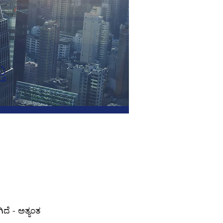
ು
ದೆ - ಅತ್ಯಂತ