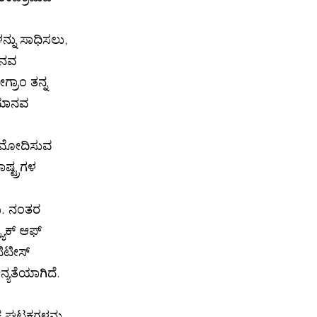
ನ್ನು ಸಾಧಿಸಲು,
ಮಾನವ
್ರಾಂ ತನ್ನ
 ಮಾನವ
ುಮೋದಿಸುವ
ಷ್ಟ್ರಗಳ
ು. ನಂತರ
ಯಾಕ್ ಆಫ್
ಿಟೀಸ್
ನ್ಯತೆಯಾಗಿದೆ.
ಿಕ ಘಟಕಗಳನ್ನು