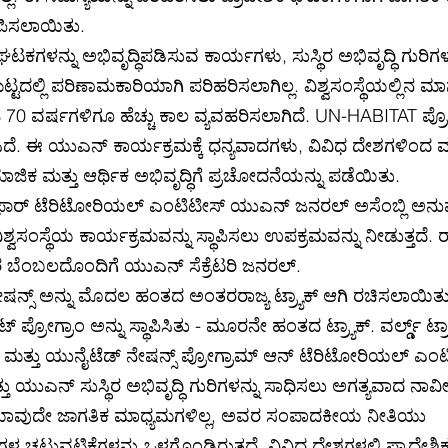
ಾಪಿಸಲಾಯಿತು.
ಕಗಳನ್ನು ಅಭಿವೃದ್ಧಿಪಡಿಸುವ ಕಾರ್ಯಗಳು, ಸುಸ್ಥಿರ ಅಭಿವೃದ್ಧಿ ಗುರಿಗಳ
ಟ್ಟದಲ್ಲಿ ಪರಿಣಾಮಕಾರಿಯಾಗಿ ಪರಿಹರಿಸಲಾಗಿಲ್ಲ. ವಿಶ್ವಸಂಸ್ಥೆಯಲ್ಲಿನ 
ಹ 70 ವರ್ಷಗಳಿಗೂ ಹೆಚ್ಚು ಕಾಲ ವ್ಯವಹರಿಸಲಾಗಿದೆ. UN-HABITAT ಪ್ರೋಗ
ಸಿದೆ. ಈ ಯುಎನ್ ಕಾರ್ಯಕ್ರಮಕ್ಕೆ ಧನ್ಯವಾದಗಳು, ವಿವಿಧ ದೇಶಗಳಿಂದ
ಾಜಿಕ ಮತ್ತು ಆರ್ಥಿಕ ಅಭಿವೃದ್ಧಿಗೆ ಪ್ರಚೋದನೆಯನ್ನು ಪಡೆಯಿತು.
ಫಾರ್ ಟೆರಿಟೋರಿಯಲ್ ಎಂಟಿಟೀಸ್ ಯುಎನ್ ಜನರಲ್ ಅಸೆಂಬ್ಲಿ ಅನ
ವಸಂಸ್ಥೆಯ ಕಾರ್ಯಕ್ರಮವನ್ನು ಸ್ಥಾಪಿಸಲು ಉಪಕ್ರಮವನ್ನು ನೀಡುತ್ತದೆ. ರಾ
ಲರ ಬೆಂಬಲದೊಂದಿಗೆ ಯುಎನ್ ಸೆಕ್ರೆಟರಿ ಜನರಲ್.
ಷನ್ಸ್ ಅನ್ನು ಮೊದಲ ಹಂತದ ಅಂತರರಾಜ್ಯ ಟ್ರ್ಯಾಕ್ ಆಗಿ ರಚಿಸಲಾಯಿತ
ರೋಗ್ರಾಂ ಅನ್ನು ಸ್ಥಾಪಿಸಿತು - ಮೂರನೇ ಹಂತದ ಟ್ರ್ಯಾಕ್. ವರ್ಲ್ಡ್ ಟ್ರ್
ತ್ತು ಯುನೈಟೆಡ್ ನೇಷನ್ಸ್ ಪ್ರೋಗ್ರಾಮ್ ಆನ್ ಟೆರಿಟೋರಿಯಲ್ ಎಂಟ
ು ಯುಎನ್ ಸುಸ್ಥಿರ ಅಭಿವೃದ್ಧಿ ಗುರಿಗಳನ್ನು ಸಾಧಿಸಲು ಅಗತ್ಯವಾದ ನಾವೀ
ಯಾವುದೇ ಜಾಗತಿಕ ಮಾಧ್ಯಮಗಳಿಲ್ಲ, ಅವರ ಸಂಪಾದಕೀಯ ನೀತಿಯು
ಳ ಚಟುವಟಿಕೆಗಳನ್ನು ಒಳಗೊಂಡಿರುತ್ತದೆ. ವಿವಿಧ ದೇಶಗಳಲ್ಲಿ ಪ್ರಾದೇಶ