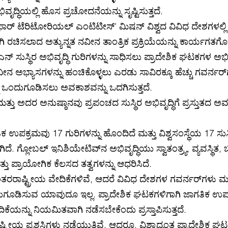
ದ್ಧಿಯಲ್ಲಿ ಹೊಸ ಪ್ರಚೋದನೆಯನ್ನು ಸೃಷ್ಟಿಸುತ್ತದೆ.
್ ಟೆರಿಟೋರಿಯಲ್ ಎಂಟಿಟೀಸ್' ಮಿಷನ್ ವಿಶ್ವದ ವಿವಿಧ ದೇಶಗಳಲ್ಲಿ ಪ
ಾಗಿ ರಚಿಸಲಾದ ಅತ್ಯುನ್ನತ ನವೀನ ತಾಂತ್ರಿಕ ಪ್ರಕ್ರಿಯೆಯನ್ನು ಕಾರ್ಯಗ
ಸ್ಥಿರ ಅಭಿವೃದ್ಧಿ ಗುರಿಗಳನ್ನು ಸಾಧಿಸಲು ಪ್ರಾದೇಶಿಕ ಘಟಕಗಳ ಅಭಿವೃದ
ವೀನ ಅಭ್ಯಾಸಗಳನ್ನು ಹಂಚಿಕೊಳ್ಳಲು ಎರಡು ಸಾವಿರಕ್ಕೂ ಹೆಚ್ಚು ಗವರ್ನರ್‌
ಒಂದುಗೂಡಿಸಲು ಅವಕಾಶವನ್ನು ಒದಗಿಸುತ್ತದೆ.
ು ಅದರ ಅನುಷ್ಠಾನವು ಪ್ರಪಂಚದ ಸುಸ್ಥಿರ ಅಭಿವೃದ್ಧಿಗೆ ಪ್ರಸ್ತುತದ ಅವಶ
ಪಕ್ರಮವು 17 ಗುರಿಗಳನ್ನು ಹೊಂದಿದೆ ಮತ್ತು ವಿಶ್ವಸಂಸ್ಥೆಯ 17 ಸುಸ್ಥಿ
ಿದೆ. ಗ್ಲೋಬಲ್ ಇನಿಶಿಯೇಟಿವ್‌ನ ಅಭಿವೃದ್ಧಿಯು ಸ್ವಾತಂತ್ರ್ಯ, ವ್ಯವಸ್ಥಿ
ಮತ್ತು ಪ್ರಾಯೋಗಿಕ ಕೆಲಸದ ತತ್ವಗಳನ್ನು ಆಧರಿಸಿದೆ.
ಾಷ್ಟ್ರೀಯ ವೇದಿಕೆಗಳಿವೆ, ಆದರೆ ವಿವಿಧ ದೇಶಗಳ ಗವರ್ನರ್‌ಗಳು ಮತ್ತ
ೂಡಿಸುವ ಯಾವುದೂ ಇಲ್ಲ. ಪ್ರಾದೇಶಿಕ ಘಟಕಗಳಿಗಾಗಿ ಜಾಗತಿಕ ಉಪ
ಿಕೆಯನ್ನು ನಿಯಮಿತವಾಗಿ ನಡೆಸಬೇಕೆಂದು ಪ್ರಸ್ತಾಪಿಸುತ್ತದೆ.
್ಟ್ರೀಯ ಪ್ರಶಸ್ತಿಗಳು ನಡೆಯುತ್ತಿವೆ. ಆದರೂ, ವಿಶ್ವಾದ್ಯಂತ ಪ್ರಾದೇಶಿಕ ಘಟ