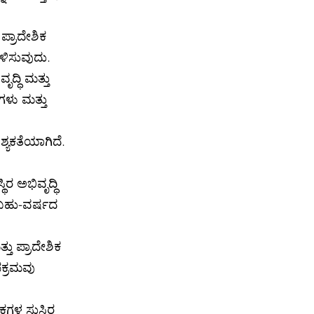
್ರಾದೇಶಿಕ
ತಗೊಳಿಸುವುದು.
್ಧಿ ಮತ್ತು
ಗಳು ಮತ್ತು
್ಯಕತೆಯಾಗಿದೆ.
ರ ಅಭಿವೃದ್ಧಿ
ತ, ಬಹು-ವರ್ಷದ
ು ಪ್ರಾದೇಶಿಕ
ಕ್ರಮವು
ಕಗಳ ಸುಸ್ಥಿರ