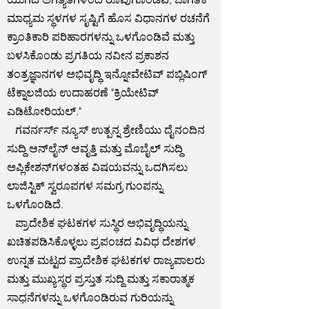
ಮಾಧ್ಯಮ ಸ್ಥಳಗಳ ಸೃಷ್ಟಿಗೆ ಹೊಸ ವಿಧಾನಗಳ ರಚನೆಗೆ
ಕ್ರಾಂತಿಕಾರಿ ಪರಿಹಾರಗಳನ್ನು ಒಳಗೊಂಡಿವೆ ಮತ್ತು
ಬಳಸಿಕೊಂಡು ಪ್ರಗತಿಯ ನವೀನ ಪ್ರಕಾಶನ
ತಂತ್ರಜ್ಞಾನಗಳ ಅಭಿವೃದ್ಧಿ ಇನ್ನೋವೇಟಿವ್ ಪಬ್ಲಿಷಿಂಗ್
ಟೆಕ್ನಾಲಜಿಯ ಉದಾಹರಣೆ "ಕ್ರಿಯೇಟಿವ್
ಎಡಿಟೋರಿಯಲ್."
ಗವರ್ನರ್ಸ್ ನ್ಯೂಸ್ ಉತ್ಪನ್ನ ಶ್ರೇಣಿಯು ದೈನಂದಿನ
ಸುದ್ದಿ ಆನ್‌ಲೈನ್ ಆವೃತ್ತಿ ಮತ್ತು ಮೊಬೈಲ್ ಸುದ್ದಿ
ಅಪ್ಲಿಕೇಶನ್‌ಗಳಂತಹ ವಿಷಯವನ್ನು ಒದಗಿಸಲು
ಲಾಜಿಸ್ಟಿಕ್ ಸ್ವರೂಪಗಳ ಸಮಗ್ರ ಗುಂಪನ್ನು
ಒಳಗೊಂಡಿದೆ.
ಪ್ರಾದೇಶಿಕ ಘಟಕಗಳ ಸುಸ್ಥಿರ ಅಭಿವೃದ್ಧಿಯನ್ನು
ಖಚಿತಪಡಿಸಿಕೊಳ್ಳಲು ಪ್ರಪಂಚದ ವಿವಿಧ ದೇಶಗಳ
ಉನ್ನತ ಮಟ್ಟದ ಪ್ರಾದೇಶಿಕ ಘಟಕಗಳ ರಾಜ್ಯಪಾಲರು
ಮತ್ತು ಮುಖ್ಯಸ್ಥರ ಪ್ರಸ್ತುತ ಸುದ್ದಿ ಮತ್ತು ಸಕಾರಾತ್ಮಕ
ಸಾಧನೆಗಳನ್ನು ಒಳಗೊಂಡಿರುವ ಗುರಿಯನ್ನು