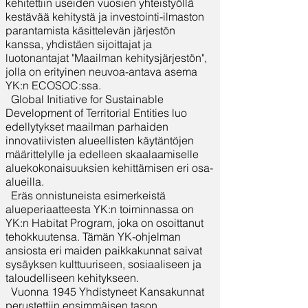
kehitettiin useiden vuosien yhteistyöllä
kestävää kehitystä ja investointi-ilmaston
parantamista käsittelevän järjestön
kanssa, yhdistäen sijoittajat ja
luotonantajat "Maailman kehitysjärjestön",
jolla on erityinen neuvoa-antava asema
YK:n ECOSOC:ssa.
Global Initiative for Sustainable
Development of Territorial Entities luo
edellytykset maailman parhaiden
innovatiivisten alueellisten käytäntöjen
määrittelylle ja edelleen skaalaamiselle
aluekokonaisuuksien kehittämisen eri osa-
alueilla.
Eräs onnistuneista esimerkeistä
alueperiaatteesta YK:n toiminnassa on
YK:n Habitat Program, joka on osoittanut
tehokkuutensa. Tämän YK-ohjelman
ansiosta eri maiden paikkakunnat saivat
sysäyksen kulttuuriseen, sosiaaliseen ja
taloudelliseen kehitykseen.
Vuonna 1945 Yhdistyneet Kansakunnat
perustettiin ensimmäisen tason