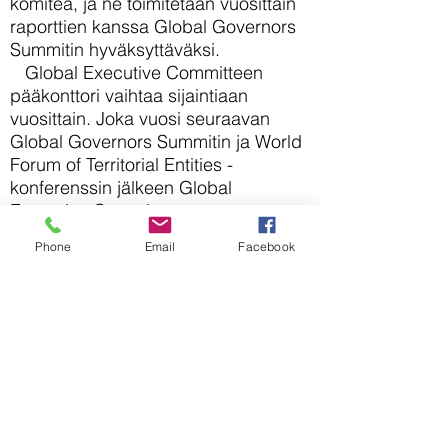
komitea, ja ne toimitetaan vuosittain
raporttien kanssa Global Governors
Summitin hyväksyttäväksi.
Global Executive Committeen
pääkonttori vaihtaa sijaintiaan
vuosittain. Joka vuosi seuraavan
Global Governors Summitin ja World
Forum of Territorial Entities -
konferenssin jälkeen Global
Executive Committeen
hallintotoimisto muuttaa seuraavan
Phone
Email
Facebook
Global Governors Summit -
kokouksen ja World Forum of
Territorial Entities -kokouksen
maahan ja kaupunkiin.
Isäntämaa tarjoaa organisatorista,
dokumentti-, viisumi- ja muuta tukea
Global Executive Committeen ja
hallintotoimiston jäsenten työn
organisoimiseen ympäri vuoden sekä