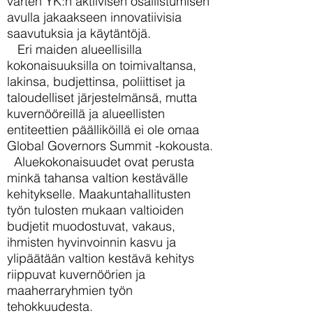
varten YK:n aktiivisen osallistumisen
avulla jakaakseen innovatiivisia
saavutuksia ja käytäntöjä.
Eri maiden alueellisilla
kokonaisuuksilla on toimivaltansa,
lakinsa, budjettinsa, poliittiset ja
taloudelliset järjestelmänsä, mutta
kuvernööreillä ja alueellisten
entiteettien päälliköillä ei ole omaa
Global Governors Summit -kokousta.
Aluekokonaisuudet ovat perusta
minkä tahansa valtion kestävälle
kehitykselle. Maakuntahallitusten
työn tulosten mukaan valtioiden
budjetit muodostuvat, vakaus,
ihmisten hyvinvoinnin kasvu ja
ylipäätään valtion kestävä kehitys
riippuvat kuvernöörien ja
maaherraryhmien työn
tehokkuudesta.