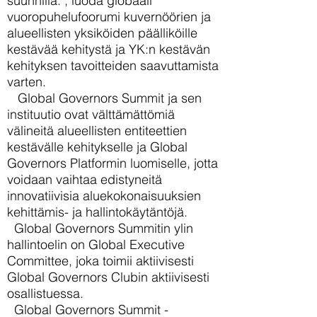
suunnilla. , luoda globaali
vuoropuhelufoorumi kuvernöörien ja
alueellisten yksiköiden päälliköille
kestävää kehitystä ja YK:n kestävän
kehityksen tavoitteiden saavuttamista
varten.
Global Governors Summit ja sen
instituutio ovat välttämättömiä
välineitä alueellisten entiteettien
kestävälle kehitykselle ja Global
Governors Platformin luomiselle, jotta
voidaan vaihtaa edistyneitä
innovatiivisia aluekokonaisuuksien
kehittämis- ja hallintokäytäntöjä.
Global Governors Summitin ylin
hallintoelin on Global Executive
Committee, joka toimii aktiivisesti
Global Governors Clubin aktiivisesti
osallistuessa.
Global Governors Summit -