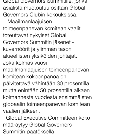
Global Governors Summitille, jonka
asialista muotoutuu osittain Global
Governors Clubin kokouksissa.
Maailmanlaajuisen
toimeenpanevan komitean vaalit
toteuttavat nykyiset Global
Governors Summitin jäsenet -
kuvernöörit ja ylimmän tason
alueellisten yksiköiden johtajat.
Joka kolmas vuosi
maailmanlaajuisen toimeenpanevan
komitean kokoonpanoa on
päivitettävä vähintään 30 prosentilla,
mutta enintään 50 prosentilla alkaen
kolmannesta vuodesta ensimmäisten
globaalin toimeenpanevan komitean
vaalien jälkeen.
Global Executive Committeen koko
määräytyy Global Governors
Summitin päätöksellä.