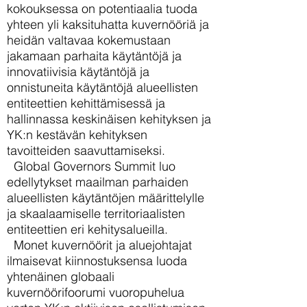
kokouksessa on potentiaalia tuoda
yhteen yli kaksituhatta kuvernööriä ja
heidän valtavaa kokemustaan
jakamaan parhaita käytäntöjä ja
innovatiivisia käytäntöjä ja
onnistuneita käytäntöjä alueellisten
entiteettien kehittämisessä ja
hallinnassa keskinäisen kehityksen ja
YK:n kestävän kehityksen
tavoitteiden saavuttamiseksi.
Global Governors Summit luo
edellytykset maailman parhaiden
alueellisten käytäntöjen määrittelylle
ja skaalaamiselle territoriaalisten
entiteettien eri kehitysalueilla.
Monet kuvernöörit ja aluejohtajat
ilmaisevat kiinnostuksensa luoda
yhtenäinen globaali
kuvernöörifoorumi vuoropuhelua