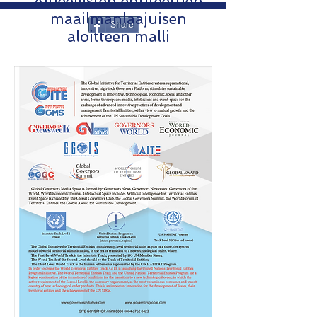
Alueellisten entiteettien
maailmanlaajuisen
Share
aloitteen malli