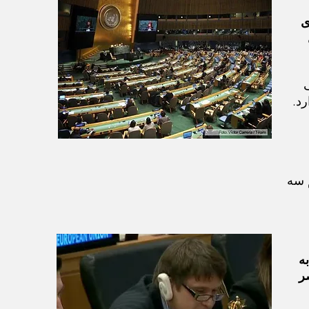
ی
رد.
 سه
ه
ر