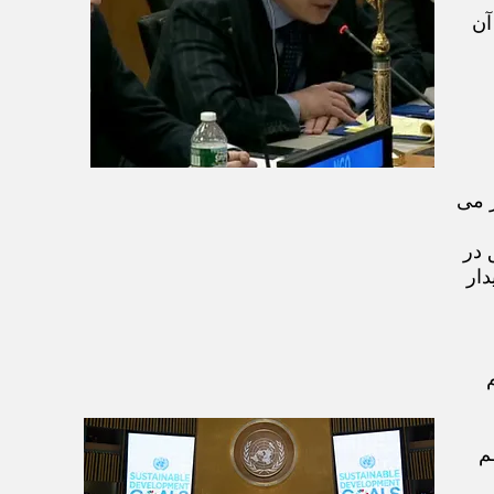
ل آن
ز می
 در
دار
م