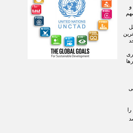
و
هم
ل
ترین
د
ری
ها
ی
را
د