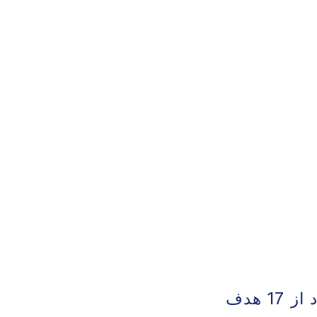
ابتکار جهانی برای توسعه پایدار نهادهای سرزمینی 17 مورد از 17 هدف