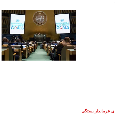
نهادهای سرزمینی پایه و اساس توسعه پایدار ایالات هستند. اثربخشی فرمانداران و تیم های فرماندار بستگی