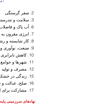
توسعه پایدار سازمان ملل را برآورده می کند:
​
2. صفر گرسنگی
3. سلامت و تندرستی
6. آب پاک و فاضلاب
7. انرژی مقرون به صرفه و پاک
8. کار شایسته و رشد اقتصادی
9. صنعت، نوآوری و زیرساخت
10. کاهش نابرابری
11. شهرها و جوامع پایدار
12. مصرف و تولید مسئولانه
15. زندگی در خشکی
16. صلح، عدالت و نهادهای قوی
17. مشارکت برای اهداف