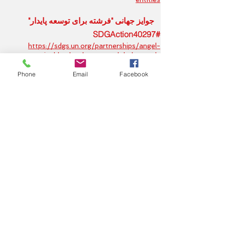
جوایز جهانی "فرشته برای توسعه پایدار"
#SDGAction40297
https://sdgs.un.org/partnerships/angel-
sustainable-development-global-awards
Phone
Email
Facebook
ماموریت جایزه جهانی توسعه پایدار:
تحریک توسعه نهادهای سرزمینی و ایجاد انگیزه
های جدید در توسعه نهادهای سرزمینی در
کشورهای مختلف جهان.
اهداف جایزه جهانی توسعه پایدار:
1. نمایش و پاداش بهترین شیوه های جهانی در
توسعه و مدیریت نهادهای سرزمینی.
2. اعطای جایزه به تیم های فرمانداران و
فرمانداران برای بهترین تجربه و دستاوردهای بین
المللی در زمینه های مختلف توسعه سرزمینی،
اعطای جوایز به شرکت های بین المللی و
شرکت های ملی برای کمک های قابل توجه در
توسعه نهادهای سرزمینی.
3. تحریک دستیابی به اهداف توسعه پایدار