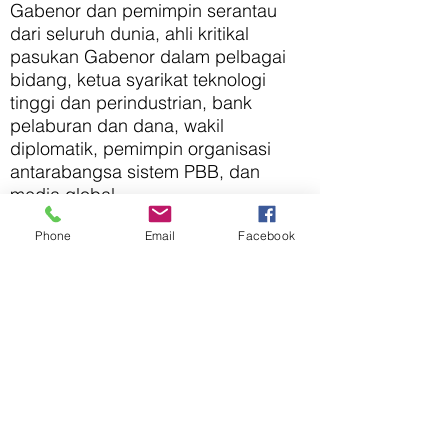
Gabenor dan pemimpin serantau
dari seluruh dunia, ahli kritikal
pasukan Gabenor dalam pelbagai
bidang, ketua syarikat teknologi
tinggi dan perindustrian, bank
pelaburan dan dana, wakil
diplomatik, pemimpin organisasi
antarabangsa sistem PBB, dan
media global.
Phone
Email
Facebook
Anugerah Global untuk
Pembangunan Mampan (GASD):
ialah sebahagian daripada Ruang
Acara Gabenor Global, Inisiatif
Global untuk Entiti Wilayah, dan
merupakan salah satu Instrumen
utama yang merangsang
pembangunan inovatif, teknologi,
ekonomi dan sosial Entiti Wilayah.
Meningkatkan keterbukaan dan