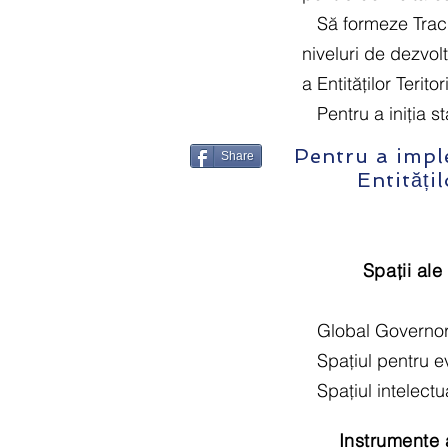
Să formeze Track
niveluri de dezvolt
a Entităților Teritor
Pentru a iniția 
Pentru a impl
Share
Entitățil
Spații ale
Global Governo
Spațiul pentru 
Spațiul intelectu
Instrumente a