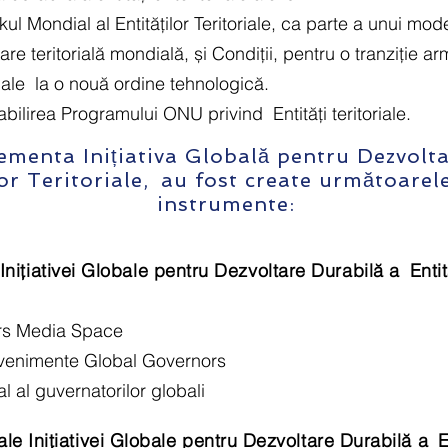
ul Mondial al Entităților Teritoriale, ca parte a unui mod
are teritorială mondială, și Condiții, pentru o tranziție a
iale
la o nouă ordine tehnologică.
stabilirea Programului ONU privind
Entități teritoriale.
ementa Inițiativa Globală pentru Dezvolt
or Teritoriale,
au fost create următoarele 
instrumente:
 Inițiativei Globale pentru Dezvoltare Durabilă a
Entit
rs Media Space
evenimente Global Governors
al al guvernatorilor globali
le Inițiativei Globale pentru Dezvoltare Durabilă a
E