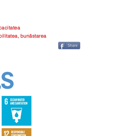
icacitatea
bilitatea, bunăstarea
Share