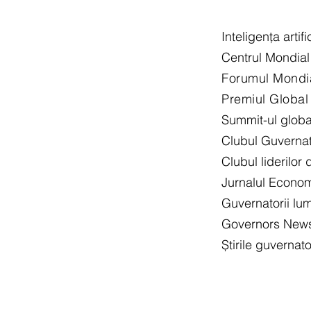
Inteligența artifi
Centrul Mondial 
Forumul Mondial 
Premiul Global
Summit-ul global
Clubul Guvernato
Clubul liderilor
Jurnalul Econo
Guvernatorii lum
Governors New
Știrile guvernato