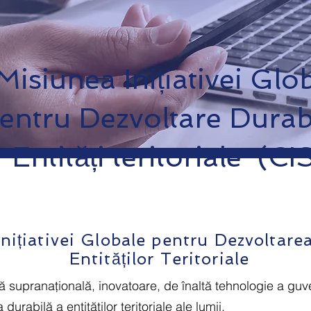
Misiunea Inițiativei Glo
entru Dezvoltare Durab
Entități teritoriale (CI
nițiativei Globale pentru Dezvoltare
Entităților Teritoriale
ă supranațională, inovatoare, de înaltă tehnologie a guve
durabilă a entităților teritoriale ale lumii.