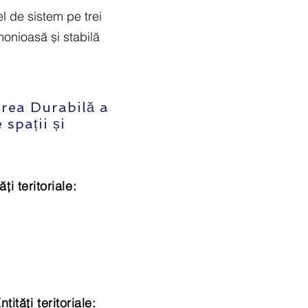
el de sistem pe trei
rmonioasă și stabilă
area Durabilă a
spații și
ăți teritoriale:
ntități teritoriale: