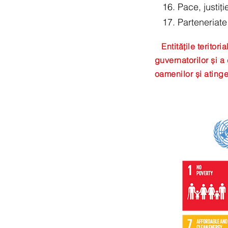
16. Pace, justiție
17. Parteneriate
Entitățile teritor
guvernatorilor și a
oamenilor și ating