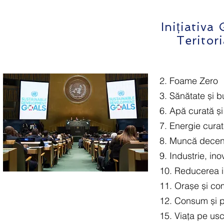
Inițiativa
Teritori
​
2. Foame Zero
3. Sănătate și 
6. Apă curată și
7. Energie curat
8. Muncă decen
9. Industrie, ino
10. Reducerea in
11. Orașe și com
12. Consum și p
15. Viața pe usc