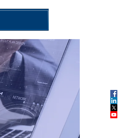
amul ONU pentru teritorii
More