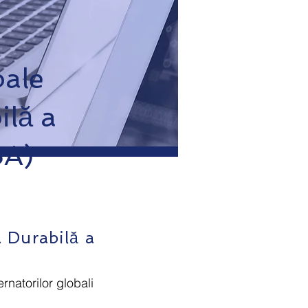
bale
ilă a
SA)
a Durabilă a
rnatorilor globali