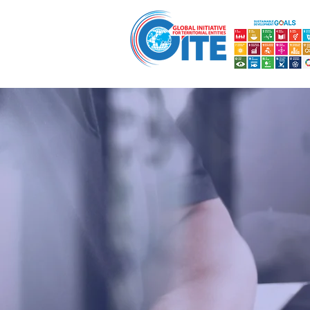
Acasă
Inițiativa Guvernatorilor Globali