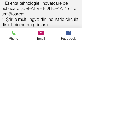
Esența tehnologiei inovatoare de
publicare „CREATIVE EDITORIAL” este
următoarea:
1. Știrile multilingve din industrie circulă
direct din surse primare.
2. Pe baza fluxurilor de știri din industrie,
se creează medii de știri zilnice
Phone
Email
Facebook
multilingve (canale de știri media).
3. Pe baza fluxurilor de știri din industrie
și a materialelor de știri competitive
atent selectate în mass-media de știri
zilnice, media săptămânală este creată
cu logistică în aplicații, site-uri web și
formate de tipărire.
4. în baza paragrafelor 1, 2, 3, se
creează publicații analitice lunare cu
conținut analitic profund dezvoltat, bazat
în mod fundamental pe conținut de știri
competitive și actuale din surse primare.
5. În continuare, are loc o dispersie a
unei structuri integrate pe verticală într-