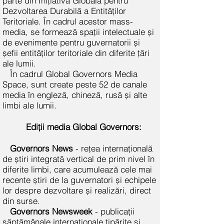
parte din Inițiativa Globală pentru
Dezvoltarea Durabilă a Entităților
Teritoriale. În cadrul acestor mass-
media, se formează spații intelectuale și
de evenimente pentru guvernatorii și
șefii entităților teritoriale din diferite țări
ale lumii.
În cadrul Global Governors Media
Space, sunt create peste 52 de canale
media în engleză, chineză, rusă și alte
limbi ale lumii.
Ediții media Global Governors:
Governors News
- rețea internațională
de știri integrată vertical de prim nivel în
diferite limbi, care acumulează cele mai
recente știri de la guvernatori și echipele
lor despre dezvoltare și realizări, direct
din surse.
Governors Newsweek
- publicații
săptămânale internaționale tipărite și