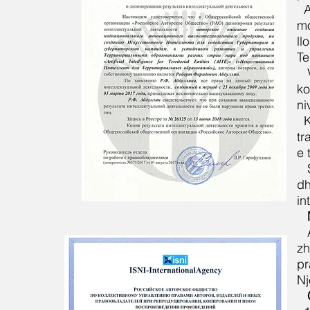
A
mo
ll
Te
ko
ni
K
tr
e 
dh
in
zh
pr
Nj