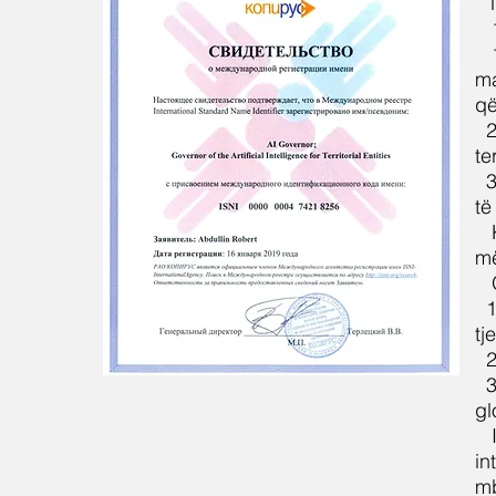
1
ma
që
2
te
3
të
më
1
tj
2
3
gl
in
mb