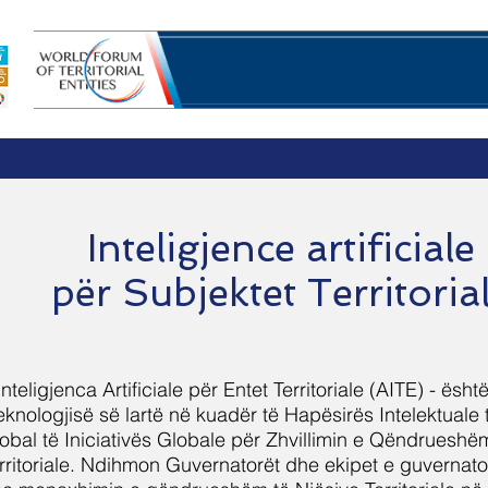
Inteligjence artificiale
l
Hapësirat e Iniciativës
Mjetet e Iniciativës
Progra
për
Subjektet
Territoria
Inteligjenca Artificiale për Entet Territoriale (AITE) - është
teknologjisë së lartë në kuadër të Hapësirës Intelektual
obal të Iniciativës Globale për Zhvillimin e Qëndrueshë
rritoriale. Ndihmon Guvernatorët dhe ekipet e guvernato