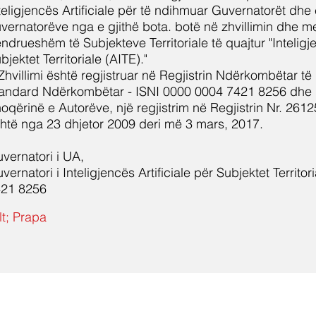
teligjencës Artificiale për të ndihmuar Guvernatorët dhe 
vernatorëve nga e gjithë bota. botë në zhvillimin dhe 
ndrueshëm të Subjekteve Territoriale të quajtur "Inteligje
bjektet Territoriale (AITE)."
Zhvillimi është regjistruar në Regjistrin Ndërkombëtar të I
andard Ndërkombëtar - ISNI 0000 0004 7421 8256 dhe 
oqërinë e Autorëve, një regjistrim në Regjistrin Nr. 26125
htë nga 23 dhjetor 2009 deri më 3 mars, 2017.
vernatori i UA,
vernatori i Inteligjencës Artificiale për Subjektet Territo
21 8256
lt; Prapa