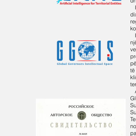
dh
di
re
ko
nj
ve
pr
pë
të
kl
te
Gl
Su
Su
Te
no
pa