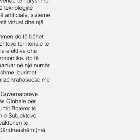
 vende të ndryshme.
në teknologjitë
 artificiale, sisteme
tit virtual dhe një
ardhmen do të bëhet
enteve territoriale të
le efektive dhe
ekonomike. do të
n bazuar në një numër
efshme, burimet,
nalizë krahasuese me
të Guvernatorëve
vës Globale për
umit Botëror të
in e Subjekteve
rcaktohen të
 e Qëndrueshëm (më
.