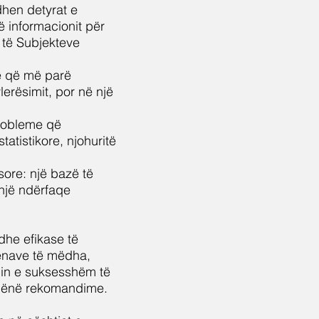
idhen detyrat e
ë informacionit për
t të Subjekteve
eve që më parë
lerësimit, por në një
 probleme që
tatistikore, njohuritë
esore: një bazë të
 një ndërfaqe
 dhe efikase të
dhënave të mëdha,
min e suksesshëm të
 dhënë rekomandime.