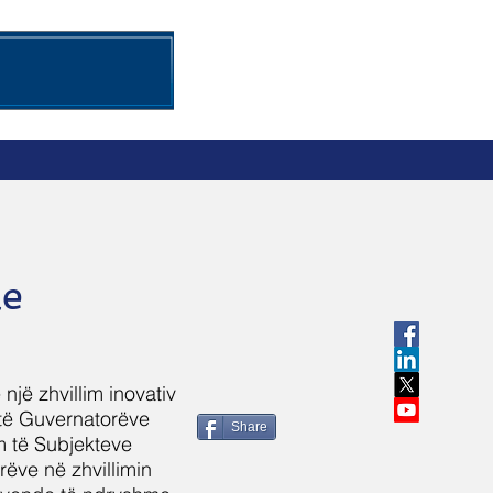
mi i OKB-së për Territoret
More
le
 një zhvillim inovativ
e të Guvernatorëve
Share
m të Subjekteve
rëve në zhvillimin