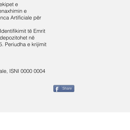
ekipet e
menaxhimin e
nca Artificiale për
dentifikimit të Emrit
depozitohet në
. Periudha e krijimit
riale, ISNI 0000 0004
Share