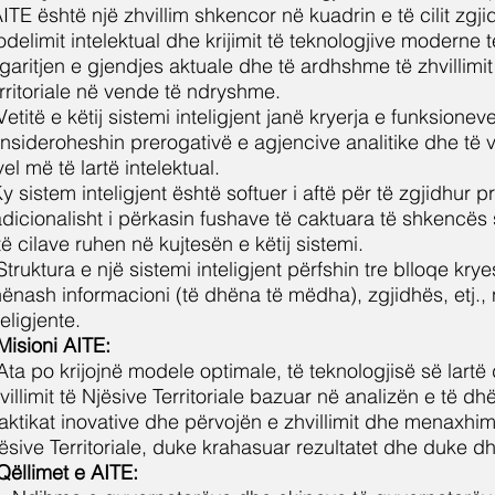
ITE është një zhvillim shkencor në kuadrin e të cilit zgj
delimit intelektual dhe krijimit të teknologjive moderne t
ogaritjen e gjendjes aktuale dhe të ardhshme të zhvillimi
rritoriale në vende të ndryshme.
Vetitë e këtij sistemi inteligjent janë kryerja e funksion
nsideroheshin prerogativë e agjencive analitike dhe të v
vel më të lartë intelektual.
y sistem inteligjent është softuer i aftë për të zgjidhur
adicionalisht i përkasin fushave të caktuara të shkencës s
të cilave ruhen në kujtesën e këtij sistemi.
Struktura e një sistemi inteligjent përfshin tre blloqe kry
ënash informacioni (të dhëna të mëdha), zgjidhës, etj.,
teligjente.
Misioni AITE:
Ata po krijojnë modele optimale, të teknologjisë së lartë
villimit të Njësive Territoriale bazuar në analizën e të 
aktikat inovative dhe përvojën e zhvillimit dhe menaxhi
ësive Territoriale, duke krahasuar rezultatet dhe duke
Qëllimet e AITE: