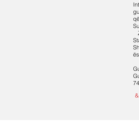
In
gu
që
Su
St
Sh
ës
Gu
Gu
74
&