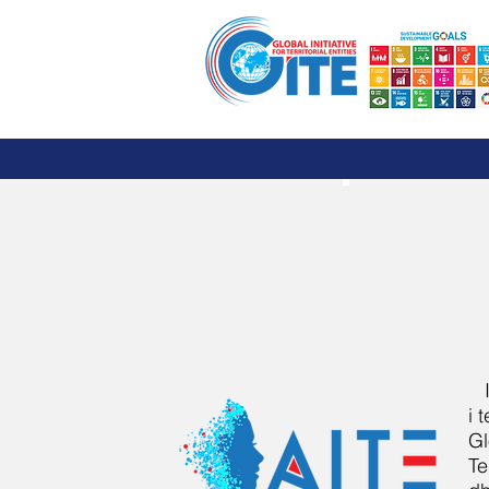
Shtëpi
Iniciativa e Guvernatorëve Globa
i 
Gl
Te