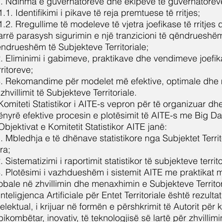
. Ndihma e guvernatorëve dhe ekipeve të guvernatorëve
1.1. Identifikimi i pikave të reja premtuese të rritjes;
1.2. Rregullime të modeleve të vjetra joefikase të rritjes 
rrë parasysh sigurimin e një tranzicioni të qëndrueshëm d
ndrueshëm të Subjekteve Territoriale;
. Eliminimi i gabimeve, praktikave dhe vendimeve joefika
rritoreve;
. Rekomandime për modelet më efektive, optimale dhe
 zhvillimit të Subjekteve Territoriale.
Komiteti Statistikor i AITE-s vepron për të organizuar 
nyrë efektive procesin e plotësimit të AITE-s me Big D
Objektivat e Komitetit Statistikor AITE janë:
. Mbledhja e të dhënave statistikore nga Subjektet Terri
era;
. Sistematizimi i raportimit statistikor të subjekteve territo
. Plotësimi i vazhdueshëm i sistemit AITE me praktikat m
obale në zhvillimin dhe menaxhimin e Subjekteve Territor
Inteligjenca Artificiale për Entet Territoriale është rezultat i
telektual, i krijuar në formën e përshkrimit të Autorit për k
ikombëtar, inovativ, të teknologjisë së lartë për zhvillim