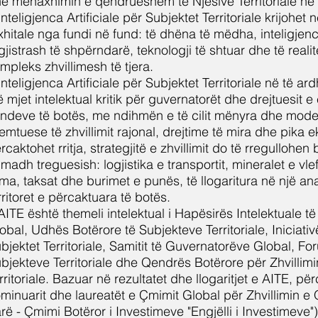
e menaxhimin e qëndrueshëm të Njësive Territoriale në
Inteligjenca Artificiale për Subjektet Territoriale krijohet 
xhitale nga fundi në fund: të dhëna të mëdha, inteligjencë
gjistrash të shpërndarë, teknologji të shtuar dhe të realite
mpleks zhvillimesh të tjera.
Inteligjenca Artificiale për Subjektet Territoriale në të 
ë mjet intelektual kritik për guvernatorët dhe drejtuesit e 
ndeve të botës, me ndihmën e të cilit mënyra dhe mode
emtuese të zhvillimit rajonal, drejtime të mira dhe pika 
rcaktohet rritja, strategjitë e zhvillimit do të rregullohe
 madh treguesish: logjistika e transportit, mineralet e vl
ima, taksat dhe burimet e punës, të llogaritura në një a
rritoret e përcaktuara të botës.
AITE është themeli intelektual i Hapësirës Intelektuale 
obal, Udhës Botërore të Subjekteve Territoriale, Iniciati
bjektet Territoriale, Samitit të Guvernatorëve Global, For
bjekteve Territoriale dhe Qendrës Botërore për Zhvillim
rritoriale. Bazuar në rezultatet dhe llogaritjet e AITE, pë
minuarit dhe laureatët e Çmimit Global për Zhvillimin
rë - Çmimi Botëror i Investimeve "Engjëlli i Investimeve")