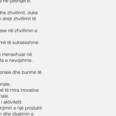
 në çështjet e:
dhe zhvillimit, duke
rejt zhvillimit të
se në zhvillimin e
 më të suksesshme
dhe menaxhuar në
ata e nevojshme.
toriale dhe burime të
riale;
ë të mira inovative
iale.
 aktivitetit
rijimin e një produkti
in dhe zbatimin e