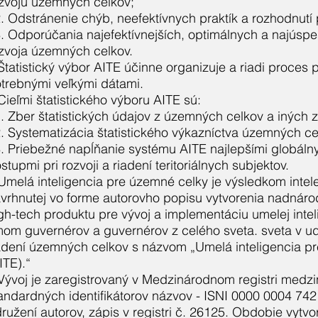
zvoju územných celkov;
. Odstránenie chýb, neefektívnych praktík a rozhodnutí p
. Odporúčania najefektívnejších, optimálnych a najúsp
zvoja územných celkov.
Štatistický výbor AITE účinne organizuje a riadi proces 
trebnými veľkými dátami.
Cieľmi štatistického výboru AITE sú:
. Zber štatistických údajov z územných celkov a iných z
. Systematizácia štatistického výkazníctva územných ce
. Priebežné napĺňanie systému AITE najlepšími globáln
stupmi pri rozvoji a riadení teritoriálnych subjektov.
Umelá inteligencia pre územné celky je výsledkom intelek
vrhnutej vo forme autorovho popisu vytvorenia nadnáro
gh-tech produktu pre vývoj a implementáciu umelej int
mom guvernérov a guvernérov z celého sveta. sveta v ud
adení územných celkov s názvom „Umelá inteligencia p
ITE).“
Vývoj je zaregistrovaný v Medzinárodnom registri medz
andardných identifikátorov názvov - ISNI 0000 0004 742
ružení autorov, zápis v registri č. 26125. Obdobie vytvo