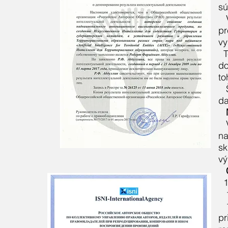
sú
pr
vy
T
do
to
da
na
sk
vý
1
pr