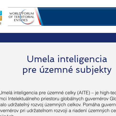
Umela inteligencia
rov
Priestory iniciatívy
Nástroje iniciatívy
Pr
pre územné
subjekty
Umelá inteligencia pre územné celky (AITE) – je high-tec
mci Intelektuálneho priestoru globálnych guvernérov Glob
valo udržateľný rozvoj územných celkov. Pomáha guver
vernérov pri udržateľnom rozvoji a riadení územných ce