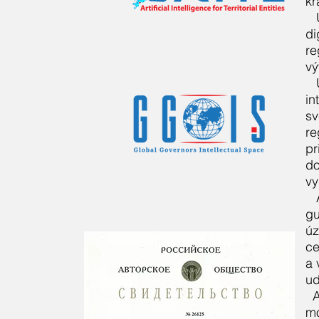
kr
di
re
vý
in
sv
re
pr
do
vy
gu
úz
ce
a 
ud
A
mo