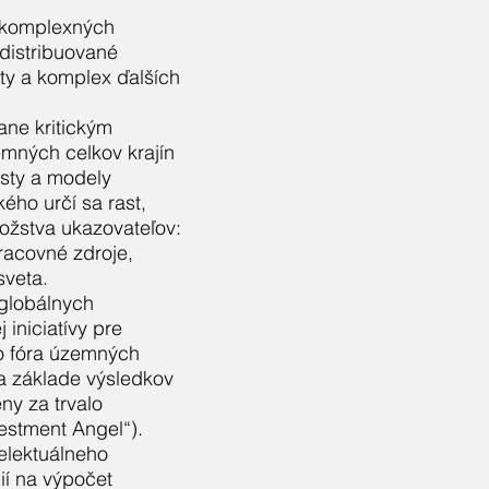
na komplexných
 distribuované
lity a komplex ďalších
ane kritickým
mných celkov krajín
esty a modely
ho určí sa rast,
ožstva ukazovateľov:
pracovné zdroje,
sveta.
 globálnych
iniciatívy pre
o fóra územných
a základe výsledkov
ny za trvalo
estment Angel“).
telektuálneho
í na výpočet