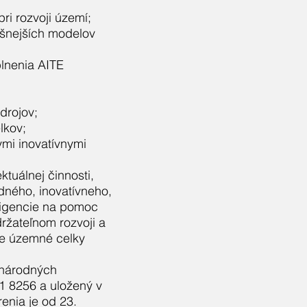
ri rozvoji území;
ešnejších modelov
plnenia AITE
drojov;
lkov;
ymi inovatívnymi
tuálnej činnosti,
dného, inovatívneho,
eligencie na pomoc
ržateľnom rozvoji a
re územné celky
inárodných
1 8256 a uložený v
renia je od 23.