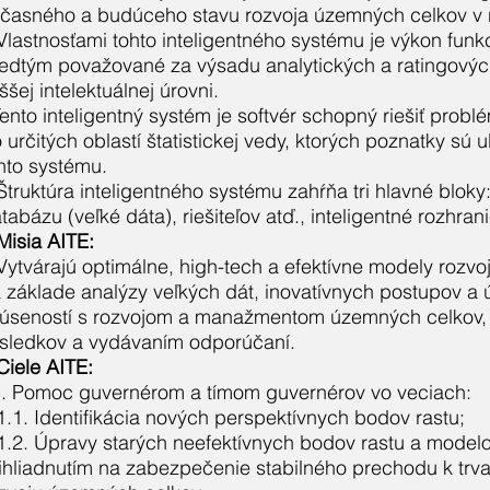
časného a budúceho stavu rozvoja územných celkov v r
Vlastnosťami tohto inteligentného systému je výkon funkci
edtým považované za výsadu analytických a ratingovýc
ššej intelektuálnej úrovni.
ento inteligentný systém je softvér schopný riešiť probl
 určitých oblastí štatistickej vedy, ktorých poznatky sú 
hto systému.
Štruktúra inteligentného systému zahŕňa tri hlavné bloky
tabázu (veľké dáta), riešiteľov atď., inteligentné rozhrani
Misia AITE:
Vytvárajú optimálne, high-tech a efektívne modely rozv
 základe analýzy veľkých dát, inovatívnych postupov a
úseností s rozvojom a manažmentom územných celkov,
sledkov a vydávaním odporúčaní.
Ciele AITE:
. Pomoc guvernérom a tímom guvernérov vo veciach:
1.1. Identifikácia nových perspektívnych bodov rastu;
1.2. Úpravy starých neefektívnych bodov rastu a modelo
ihliadnutím na zabezpečenie stabilného prechodu k trv