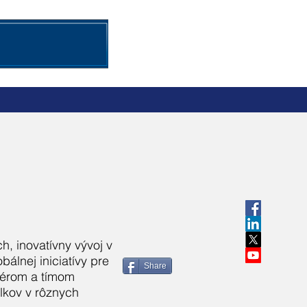
ogram OSN o územiach
More
h, inovatívny vývoj v
álnej iniciatívy pre
Share
nérom a tímom
lkov v rôznych