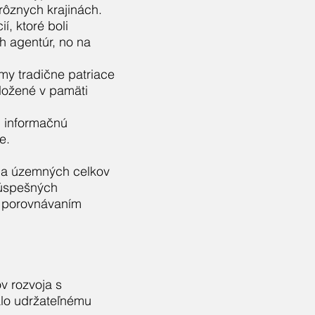
ôznych krajinách.
í, ktoré boli
h agentúr, no na
émy tradične patriace
uložené v pamäti
: informačnú
e.
oja územných celkov
 úspešných
 porovnávaním
v rozvoja s
alo udržateľnému