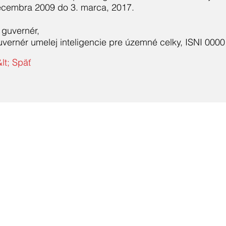
cembra 2009 do 3. marca, 2017.
 guvernér,
vernér umelej inteligencie pre územné celky, ISNI 000
&lt; Späť
Kontaktuj nás