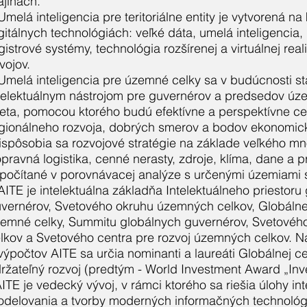
ajinách.
Umelá inteligencia pre teritoriálne entity je vytvorená 
gitálnych technológiách: veľké dáta, umelá inteligencia,
gistrové systémy, technológia rozšírenej a virtuálnej rea
vojov.
Umelá inteligencia pre územné celky sa v budúcnosti st
telektuálnym nástrojom pre guvernérov a predsedov úze
eta, pomocou ktorého budú efektívne a perspektívne c
gionálneho rozvoja, dobrých smerov a bodov ekonomické
ispôsobia sa rozvojové stratégie na základe veľkého mn
pravná logistika, cenné nerasty, zdroje, klíma, dane a 
počítané v porovnávacej analýze s určenými územiami 
AITE je intelektuálna základňa Intelektuálneho priestoru
vernérov, Svetového okruhu územných celkov, Globálnej 
emné celky, Summitu globálnych guvernérov, Svetovéh
lkov a Svetového centra pre rozvoj územných celkov. N
výpočtov AITE sa určia nominanti a laureáti Globálnej ce
ržateľný rozvoj (predtým - World Investment Award „Inv
ITE je vedecký vývoj, v rámci ktorého sa riešia úlohy in
delovania a tvorby moderných informačných technológi