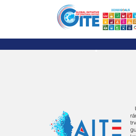
Domov
Iniciatíva globálnych guverné
rá
tr
gu