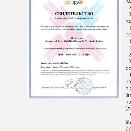
ro
2
3
ro
po
1
2
3
po
na
hi
tí
ri
(A
št
Zd