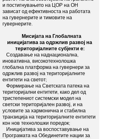
и постигнувањето на ЦОР на ОН
зависат од ефективноста на работата
на гувернерите и тимовите на
гувернерите.
Мисијата на Глобалната
иницијатива за одржлив развој на
територијалните субјекти е:
Создавање на наднационална,
иновативна, високотехнолошка
глобална платформа на гувернери за
одржлив развој на територијалните
ентитети на светот;
Формирање на Светската патека на
територијални ентитети, како дел од
тристепениот системски модел на
светски територијален развој, и на
условите за хармонична и стабилна
транзиција на територијалните ентитети
кон нов технолошки поредок;
Иницијатива за воспоставување на
Програмата на Обединетите нации за