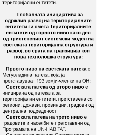
територијални ентитети.
Глобалната иницијатива за
одржлив развој на територијалните
ентитети ги смета Територијалните
ентитети од горното ниво како дел
од тристепениот системски модел на
светската територијална структура и
развој, во ерата на транзиција кон
нова технолошка структура:
Првото ниво на светската патека
е
Меѓувладина патека, која ја
претставуваат 193 земји-членки на ОН;
Светската патека од второ ниво
е
иницирана од патеката за
територијални ентитети, претставена со
региони, држави, провинции, градови од
централна подреденост;
Светската патека на трето ниво
е
градовите и населбите претставени од
Програмата на UN-HABITAT.