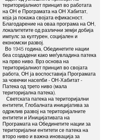
територијалниот принцип во работата
на ОН е Програмата на ОН Хабитат,
која ја покажа својата ефикасност.
Благодарение на оваа програма на ОН,
локалитетите од различни земји добија
импулс за културен, социјален и
економски развој.
Во 1945 година, Обединетите нации
беа создадени како меѓувладина патека
на прво ниво. Врз основа на
територијалниот принцип во својата
работа, ОН ја воспоставија Програмата
за човечки населби - ОН-Хабитат -
Патека од трето ниво (мала
територијална патека).
Светската патека на територијални
ентитети, Глобалната иницијатива за
одржлив развој на територијалните
ентитети и Иницијативата на
Програмата на Обединетите нации за
територијални ентитети се патека на
второ ниво и важна иновација за