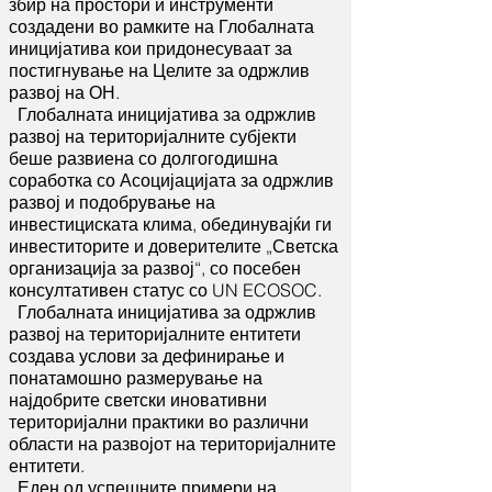
збир на простори и инструменти
создадени во рамките на Глобалната
иницијатива кои придонесуваат за
постигнување на Целите за одржлив
развој на ОН.
Глобалната иницијатива за одржлив
развој на територијалните субјекти
беше развиена со долгогодишна
соработка со Асоцијацијата за одржлив
развој и подобрување на
инвестициската клима, обединувајќи ги
инвеститорите и доверителите „Светска
организација за развој“, со посебен
консултативен статус со UN ECOSOC.
Глобалната иницијатива за одржлив
развој на територијалните ентитети
создава услови за дефинирање и
понатамошно размерување на
најдобрите светски иновативни
територијални практики во различни
области на развојот на територијалните
ентитети.
Еден од успешните примери на