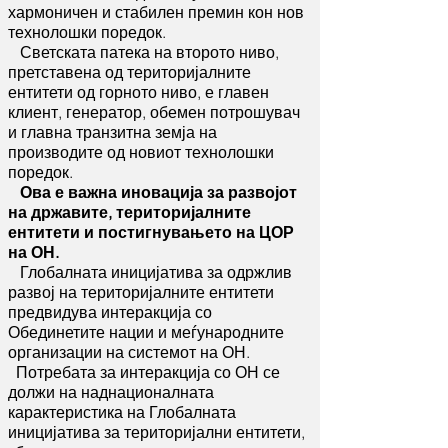
хармоничен и стабилен премин кон нов
технолошки поредок.
Светската патека на второто ниво,
претставена од територијалните
ентитети од горното ниво, е главен
клиент, генератор, обемен потрошувач
и главна транзитна земја на
производите од новиот технолошки
поредок.
Ова е важна иновација за развојот
на државите, територијалните
ентитети и постигнувањето на ЦОР
на ОН.
Глобалната иницијатива за одржлив
развој на територијалните ентитети
предвидува интеракција со
Обединетите нации и меѓународните
организации на системот на ОН.
Потребата за интеракција со ОН се
должи на наднационалната
карактеристика на Глобалната
иницијатива за територијални ентитети,