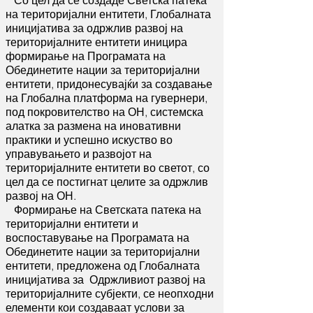
Со цел да се создаде Светска патека
на територијални ентитети, Глобалната
иницијатива за одржлив развој на
територијалните ентитети иницира
формирање на Програмата на
Обединетите нации за територијални
ентитети, придонесувајќи за создавање
на Глобална платформа на гувернери,
под покровителство на ОН, системска
алатка за размена на иновативни
практики и успешно искуство во
управувањето и развојот на
територијалните ентитети во светот, со
цел да се постигнат целите за одржлив
развој на ОН.
Формирање на Светската патека на
територијални ентитети и
воспоставување на Програмата на
Обединетите нации за територијални
ентитети, предложена од Глобалната
иницијатива за
Одржливиот развој на
територијалните субјекти, се неопходни
елементи кои создаваат услови за