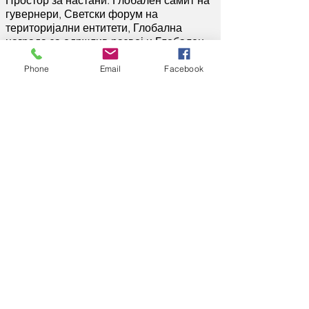
Простор за настани: Глобален самит на
гувернери, Светски форум на
територијални ентитети, Глобална
награда за одржлив развој и Глобален
клуб на гувернери.
Phone
Email
Facebook
Глобалната иницијатива за одржлив
развој на територијалните ентитети го
стимулира одржливиот развој на
територијалните ентитети во
иновативните, технолошките,
економските, социјалните и другите
области, создава Платформа на
гувернери за глобален дијалог за
размена на иновативни практики за
развој и управување со
територијалните ентитети. , заеднички
раст и постигнување на ЦОР на ОН.
Светската организација за развој, по