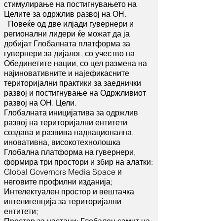
стимулирање на постигнувањето на
Целите за одржлив развој на ОН.
Повеќе од две илјади гувернери и
регионални лидери ќе можат да ја
добијат Глобалната платформа за
гувернери за дијалог, со учество на
Обединетите нации, со цел размена на
најиновативните и најефикасните
територијални практики за заеднички
развој и постигнување на Одржливиот
развој на ОН. Цели.
Глобалната иницијатива за одржлив
развој на територијални ентитети
создава и развива наднационална,
иновативна, високотехнолошка
Глобална платформа на гувернери,
формира три простори и збир на алатки:
Global Governors Media Space и
неговите профилни изданија;
Интелектуален простор и вештачка
интелигенција за територијални
ентитети;