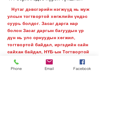
Нутаг дэвсгэрийн нэгжүүд нь муж
улсын тогтвортой хөгжлийн үндэс
суурь болдог. Засаг дарга нар
болон Засаг даргын багуудын үр
дүн нь улс орнуудын хөгжил,
тогтвортой байдал, иргэдийн сайн
сайхан байдал, НҮБ-ын Тогтвортой
хөгжлийн зорилтуудыг
биелүүлэхээс ихээхэн хамаардаг.
Phone
Email
Facebook