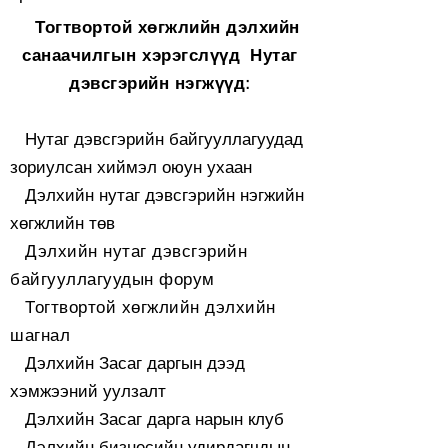
Тогтвортой хөгжлийн дэлхийн
санаачилгын хэрэгслүүд
Нутаг
дэвсгэрийн нэгжүүд:
Нутаг дэвсгэрийн байгууллагуудад
зориулсан хиймэл оюун ухаан
Дэлхийн нутаг дэвсгэрийн нэгжийн
хөгжлийн төв
Дэлхийн нутаг дэвсгэрийн
байгууллагуудын форум
Тогтвортой хөгжлийн дэлхийн
шагнал
Дэлхийн Засаг даргын дээд
хэмжээний уулзалт
Дэлхийн Засаг дарга нарын клуб
Дэлхийн бизнесийн удирдагчдын