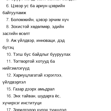
6. Цэвэр ус ба ариун цэврийн
байгууламж
7. Боломжийн, цэвэр эрчим хүч
8. Зохистой хөдөлмөр, эдийн
засгийн өсөлт
9. Аж үйлдвэр, инноваци, дэд
бүтэц
10. Тэгш бус байдлыг бууруулах
11. Тогтвортой хотууд ба
нийгэмлэгүүд
12. Хариуцлагатай хэрэглээ,
үйлдвэрлэл
15. Газар дээрх амьдрал
16. Энх тайван, шударга ёс,
хүчирхэг институци
17. Зорилгодоо хүрэх түншлэл