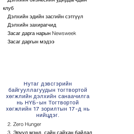
клуб
Дэлхийн эдийн засгийн сэтгүүл
Дэлхийн захирагчид
Засаг дарга нарын Newsweek
Засаг даргын мэдээ
Нутаг дэвсгэрийн
байгууллагуудын тогтвортой
хөгжлийн дэлхийн санаачилга
нь НҮБ-ын Тогтвортой
хөгжлийн 17 зорилтын 17-д нь
нийцдэг.
​
2. Zero Hunger
3. Эрүүл мэнд, сайн сайхан байдал