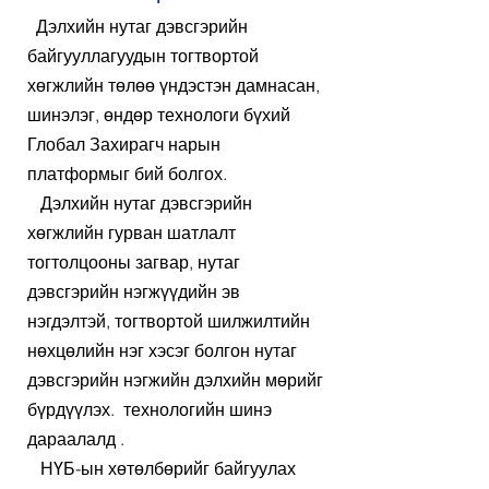
Дэлхийн нутаг дэвсгэрийн
байгууллагуудын тогтвортой
хөгжлийн төлөө үндэстэн дамнасан,
шинэлэг, өндөр технологи бүхий
Глобал Захирагч нарын
платформыг бий болгох.
Дэлхийн нутаг дэвсгэрийн
хөгжлийн гурван шатлалт
тогтолцооны загвар, нутаг
дэвсгэрийн нэгжүүдийн эв
нэгдэлтэй, тогтвортой шилжилтийн
нөхцөлийн нэг хэсэг болгон нутаг
дэвсгэрийн нэгжийн дэлхийн мөрийг
бүрдүүлэх.
технологийн шинэ
дараалалд .
НҮБ-ын хөтөлбөрийг байгуулах