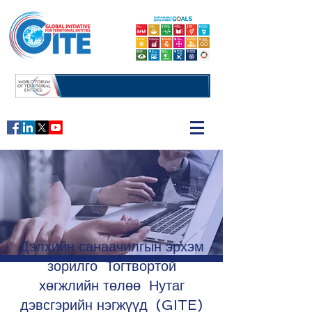
Дэлхийн санаачилгын эрхэм
зорилго Тогтвортой
хөгжлийн төлөө Нутаг
дэвсгэрийн нэгжүүд (GITE)