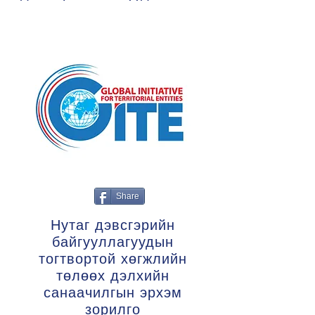
Share
Нутаг дэвсгэрийн
байгууллагуудын
тогтвортой хөгжлийн
төлөөх дэлхийн
санаачилгын эрхэм
зорилго