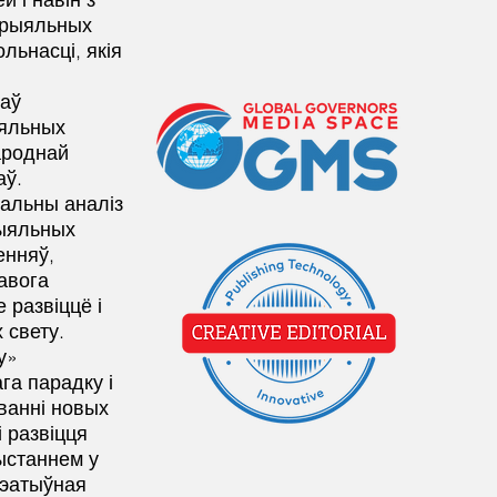
тарыяльных
ольнасці, якія
таў
ыяльных
народнай
аў.
альны аналіз
рыяльных
енняў,
авога
 развіццё і
 свету.
у»
га парадку і
ванні новых
 развіцця
ыстаннем у
рэатыўная