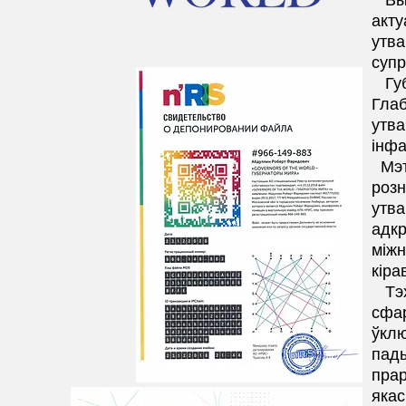
акту
утва
супр
Гу
Глаб
утва
інфа
Мэт
розн
утва
адкр
міжн
кіра
Тэ
сфар
ўклю
пады
прар
якас