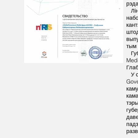
рэд
Лі
набо
кант
штод
выпу
тым 
Гу
Medi
Глаб
У 
Gove
каму
кама
тэры
губе
даве
падз
разв