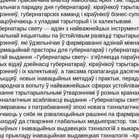
альнага парадку дня губернатараў, кіраўнікоў тэры
рэнняў, губернатарскіх каманд і кіраўнікоў бізнес-суп
ацоўнічаюць з уладамі тэрыторый і іх калектывамі.
бернатары свету — адзін з найважнейшых інструмен
альнай ініцыятывы па ўстойлівым развіцці тэрытар
рэнняў, які ўдзельнічае ў фарміраванні адзінай між
рмацыйнай прасторы для губернатараў і губернатар
ай выдання «Губернатары свету» з'яўляецца параўн
ых відаў дзейнасці губернатараў, кіраўнікоў тэрыта
рэнняў і іх калектываў, а таксама прапаганда дасягн
ыццяў, новых інавацыйных метадаў і практык, перад
ароднага вопыту ў найважнейшых сферах устойлівае
ванне тэрытарыяльнымі ўтварэннямі ў розных краінах
хналагічныя асаблівасці выдання «Губернатары свет
міраваны з патрабаванняў эпохі новага тэхналагічна
чаюць у сябе як рэвалюцыйныя рашэнні па фарміра
ходаў да стварэння глабальных медыяпрастор, так і
ыўных і інавацыйных выдавецкіх тэхналогій з выкар
ці прыкладу інавацыйная выдавецкая тэхналогія «К