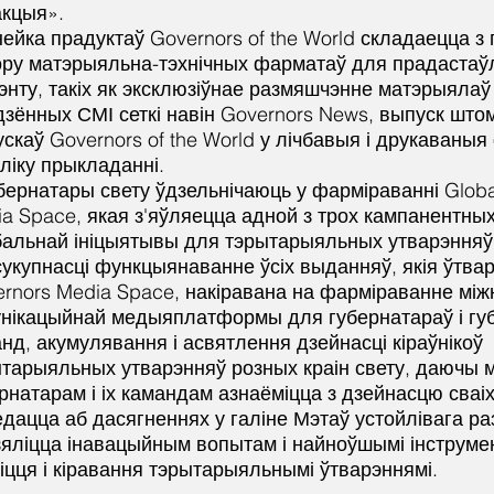
акцыя».
нейка прадуктаў Governors of the World складаецца з
ру матэрыяльна-тэхнічных фарматаў для прадастаў
энту, такіх як эксклюзіўнае размяшчэнне матэрыялаў
зённых СМІ сеткі навін Governors News, выпуск шт
скаў Governors of the World у лічбавыя і друкаваныя
ліку прыкладанні.
бернатары свету ўдзельнічаюць у фарміраванні Globa
a Space, якая з'яўляецца адной з трох кампанентны
альнай ініцыятывы для тэрытарыяльных утварэнняў
сукупнасці функцыянаванне ўсіх выданняў, якія ўтва
rnors Media Space, накіравана на фарміраванне мі
нікацыйнай медыяплатформы для губернатараў і губ
нд, акумулявання і асвятлення дзейнасці кіраўнікоў
тарыяльных утварэнняў розных краін свету, даючы 
рнатарам і іх камандам азнаёміцца з дзейнасцю сваіх
дацца аб дасягненнях у галіне Мэтаў устойлівага ра
яліцца інавацыйным вопытам і найноўшымі інструме
іцця і кіравання тэрытарыяльнымі ўтварэннямі.