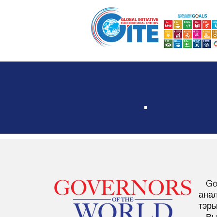
Дадому
Глабальная ініцыятыва г
Go
анал
тэры
Вы