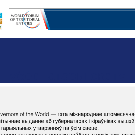
убернатараў
Прасторы ініцыятывы
Інстру
Губернатары свету
vernors of the World — гэта міжнароднае штомесячна
ітычнае выданне аб губернатарах і кіраўніках вышэ
тарыяльных утварэнняў па ўсім свеце.
данне прысвечана аналізу найбольш яркіх тэм, падзей