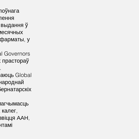
 поўнага
лення
 выдання ў
омесячных
 фарматы, у
l Governors
х прастораў
.
раюць Global
жнароднай
ернатарскіх
магчымасць
 калег,
звіцця ААН,
нтамі