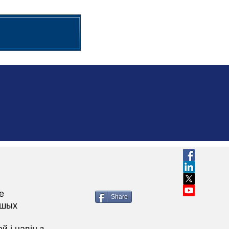
менты ініцыятывы
More
е
Share
йшых
 і навін з