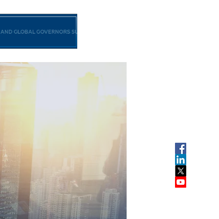
рограм УН за територије
More