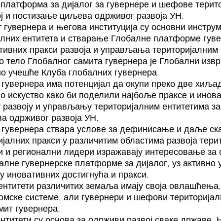
платформа за дијалог за гувернере и шефове терито
ј и постизање циљева одрживог развоја УН.
 гувернера и његова институција су основни инстру
алних ентитета и стварање Глобалне платформе гуве
тивних пракси развоја и управљања територијалним 
 тело Глобалног самита гувернера је Глобални изврш
но учешће Клуба глобалних гувернера.
 гувернера има потенцијал да окупи преко две хиља
 искуство како би поделили најбоље праксе и инова
 развоју и управљању територијалним ентитетима за 
а одрживог развоја УН.
 гувернера ствара услове за дефинисање и даље с
ијалних пракси у различитим областима развоја тери
и и регионални лидери изражавају интересовање за
алне гувернерске платформе за дијалог, уз активно
ну иновативних достигнућа и пракси.
ентитети различитих земаља имају своја овлашћења, 
омске системе, али гувернери и шефови територијал
мит гувернера.
нтитети су основа за одрживи развој сваке државе. 