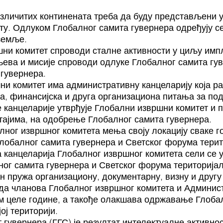
азличитих континената треба да буду представљени 
у. Одлуком Глобалног самита гувернера одређују с
 земље.
ни комитет спроводи сталне активности у циљу имп
ева и мисије спроводи одлуке Глобалног самита гув
 гувернера.
и комитет има административну канцеларију која ра
а, финансијска и друга организациона питања за по
 канцеларије утврђује Глобални извршни комитет и 
тајима, на одобрење Глобалног самита гувернера.
ног извршног комитета мења своју локацију сваке г
лобалног самита гувернера и Светског форума терит
канцеларија Глобалног извршног комитета сели се у
ог самита гувернера и Светског форума територијал
 пружа организациону, документарну, визну и другу
да чланова Глобалног извршног комитета и Админис
ом целе године, а такође олакшава одржавање Глоба
ој територији.
 гувернера (ГГС) је резултат интелектуалне активно