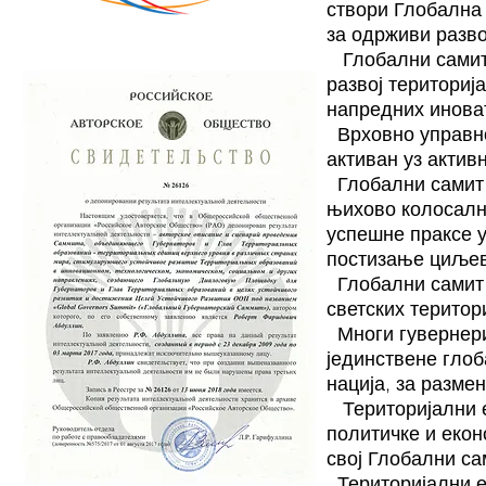
створи Глобална 
за одрживи разво
Глобални самит
развој териториј
напредних инова
Врховно управно
активан уз актив
Глобални самит
њихово колосално
успешне праксе у
постизање циљев
Глобални самит
светских територ
Многи гувернер
јединствене глоб
нација, за разме
Територијални 
политичке и екон
свој Глобални са
Територијални е