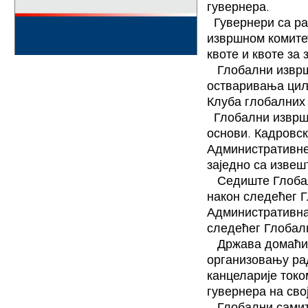
гувернера.
Гувернери са р
извршном комитет
квоте и квоте за
Глобални изврш
остваривања циљ
Клуба глобалних
Глобални извршн
основи. Кадровск
Административне
заједно са извеш
Седиште Глобал
након следећег Г
Административна 
следећег Глобалн
Држава домаћин
организовању ра
канцеларије ток
гувернера на свој
Глобални самит