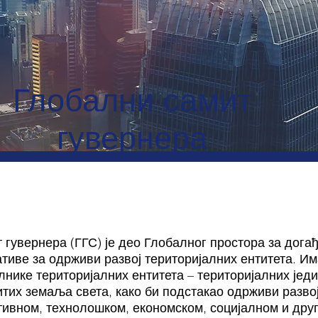
Глобални самит
гувернера
 гувернера (ГГС) је део Глобалног простора за догађ
тиве за одрживи развој територијалних ентитета. Им
лнике територијалних ентитета – територијалних јед
итих земаља света, како би подстакао одрживи разво
тивном, технолошком, економском, социјалном и друг