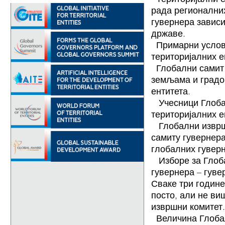
рада регионални
гувернера зависи
државе.
Примарни услов 
територијалних 
Глобални самит 
земљама и градо
ентитета.
Учесници Глоба
територијалних е
Глобални изврш
самиту гувернер
глобалних гувер
Изборе за Глоб
гувернера – гуве
Сваке три године
посто, али не ви
извршни комитет.
Величина Глоба