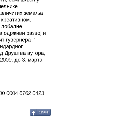
челнике
различитих земаља
у креативном,
 Глобалне
а одрживи развој и
т гувернера ."
андардног
д Друштва аутора,
2009. до 3. марта
00 0004 6762 0423
Share