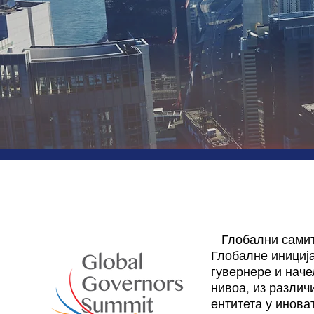
Глобални самит
Глобалне иниција
гувернере и наче
нивоа, из различ
ентитета у инова