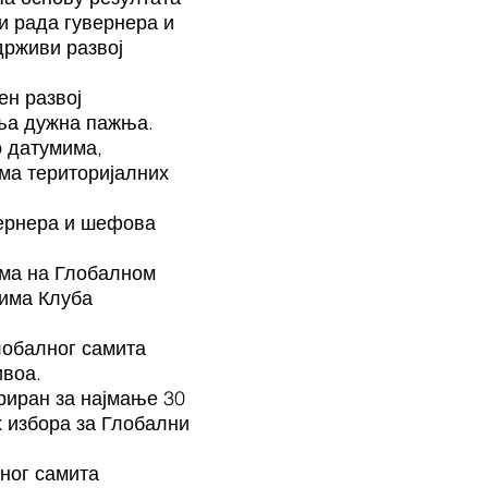
и рада гувернера и
држиви развој
ен развој
ања дужна пажња.
о датумима,
ма територијалних
вернера и шефова
има на Глобалном
цима Клуба
лобалног самита
ивоа.
риран за најмање 30
х избора за Глобални
ног самита