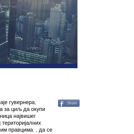
аје гувернера,
Share
а за циљ да окупи
иница највишег
ј територијалних
им правцима. , да се