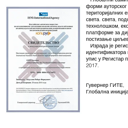
форми ауторског 
територијалних е
света. света, по
технолошком, ек
платформе за диј
постизање циљева
Израда је реги
идентификатора 
упис у Регистар 
2017.
Гувернер ГИТЕ,
Глобална иниција