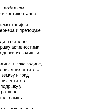
у Глобалном
е и континенталне
лементације и
ернера и препоруке
ди на сталној
дршку активностима
подноси их годишње,
одине. Сваке године,
оријалних ентитета,
 земљу и град
них ентитета.
 подршку у
тративне
лног самита
сти, осмишљен у