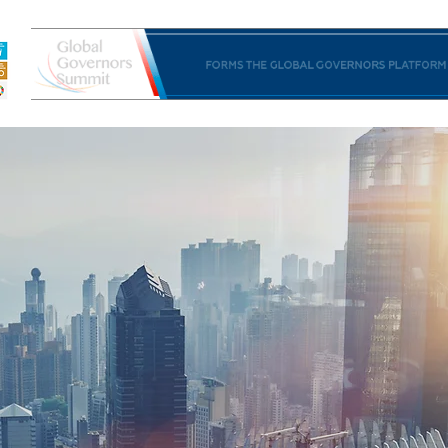
а
Простори иницијативе
Инитиативе Тоолс
П