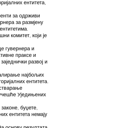
ријалних ентитета,
менти за одрживи
рнера за размјену
ентитетима.
ни комитет, који је
де гувернера и
тивне праксе и
заједнички развој и
калирање најбољих
торијалних ентитета.
 стварање
 учешће Уједињених
законе, буџете,
них ентитета немају
На основу резултата