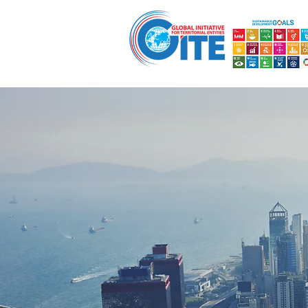
Кућа
Глобална иницијатива гувернер