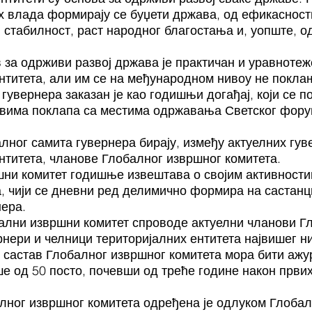
х влада формирају се буџети држава, од ефикасност
 стабилност, раст народног благостања и, уопште, о
за одрживи развој држава је практичан и уравнотеж
ентитета, али им се на међународном нивоу не покл
гувернера заказан је као годишњи догађај, који се п
вима поклапа са местима одржавања Светског фору
лног самита гувернера бирају, између актуелних гу
нтитета, чланове Глобалног извршног комитета.
ни комитет годишње извештава о својим активност
а, чији се дневни ред делимично формира на састан
нера.
ални извршни комитет спроводе актуелни чланови Г
рнери и челници територијалних ентитета највишег н
 састав Глобалног извршног комитета мора бити ажу
ше од 50 посто, почевши од треће године након први
лног извршног комитета одређена је одлуком Глобал