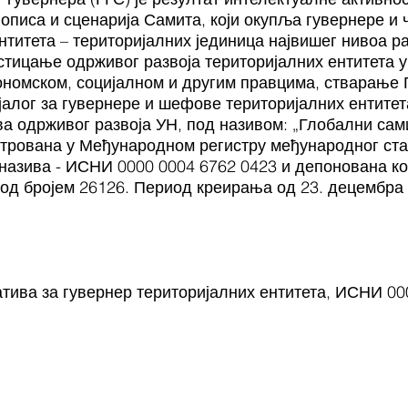
описа и сценарија Самита, који окупља гувернере и 
нтитета – територијалних јединица највишег нивоа 
дстицање одрживог развоја територијалних ентитета 
ономском, социјалном и другим правцима, стварање
алог за гувернере и шефове територијалних ентитет
 одрживог развоја УН, под називом: „Глобални сами
стрована у Међународном регистру међународног ст
назива - ИСНИ 0000 0004 6762 0423 и депонована ко
под бројем 26126. Период креирања од 23. децембра 
тива за гувернер територијалних ентитета, ИСНИ 00