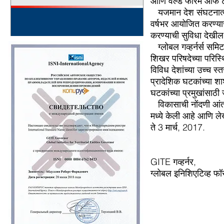
आणि वर्ल्ड फोरम ऑफ ट
यजमान देश संघटनात्म
वर्षभर आयोजित करण्या
करण्याची सुविधा देखील 
ग्लोबल गव्हर्नर्स स
शिखर परिषदेच्या परिस्थ
विविध देशांच्या उच्च स
प्रादेशिक घटकांच्या 
घटकांच्या प्रमुखांसाठी
विकासाची नोंदणी आं
मध्ये केली आहे आणि ल
ते 3 मार्च, 2017.
GITE गव्हर्नर,
ग्लोबल इनिशिएटिव्ह फ