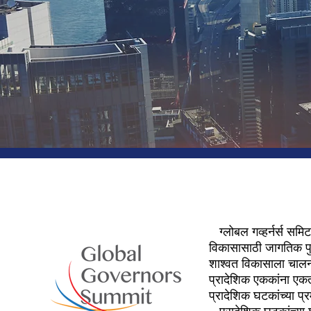
ग्लोबल गव्हर्नर्स सम
विकासासाठी जागतिक पुढा
शाश्वत विकासाला चालना
प्रादेशिक एककांना एकत
प्रादेशिक घटकांच्या प