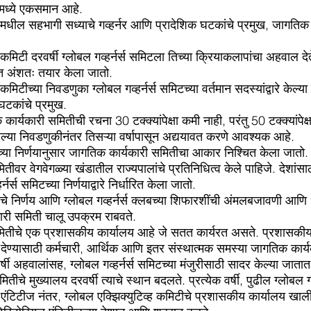
मध्ये एकसमान आहे.
मिटमधील सहभागी सध्याचे गव्हर्नर आणि प्रादेशिक घटकांचे प्रमुख, जागतिक
ह कमिटी दरवर्षी ग्लोबल गव्हर्नर्स समिटला तिच्या क्रियाकलापांचा अहवाल दे
ठकीत अंशतः तयार केला जातो.
 कमिटीच्या निवडणुका ग्लोबल गव्हर्नर्स समिटच्या वर्तमान सदस्यांद्वारे केल
घटकांचे प्रमुख.
 कार्यकारी समितीची रचना 30 टक्क्यांपेक्षा कमी नाही, परंतु 50 टक्क्यांपे
हिल्या निवडणुकीनंतर तिसऱ्या वर्षापासून अद्ययावत करणे आवश्यक आहे.
िटच्या निर्णयानुसार जागतिक कार्यकारी समितीचा आकार निश्चित केला जातो.
ीवर वेगवेगळ्या खंडातील राज्यपालांचे प्रतिनिधित्व केले पाहिजे. देशांस
नर्स समिटच्या निर्णयाद्वारे निर्धारित केला जातो.
िटचे निर्णय आणि ग्लोबल गव्हर्नर्स क्लबच्या शिफारशींची अंमलबजावणी आणि ध
कारी समिती चालू उपक्रम राबवते.
ितीचे एक प्रशासकीय कार्यालय आहे जे सतत कार्यरत असते. प्रशासकीय 
देण्यासाठी कर्मचारी, आर्थिक आणि इतर संस्थात्मक समस्या जागतिक कार्यकार
षी अहवालांसह, ग्लोबल गव्हर्नर्स समिटच्या मंजुरीसाठी सादर केल्या जातात
ीचे मुख्यालय दरवर्षी त्याचे स्थान बदलते. प्रत्येक वर्षी, पुढील ग्लोबल गव
टिटीज नंतर, ग्लोबल एक्झिक्युटिव्ह कमिटीचे प्रशासकीय कार्यालय खालील