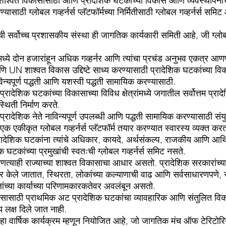
 शाश्वत विकासासाठी आणि प्रादेशिक घटकांच्या विकास आणि व्यवस्थापनाच्या
ण्यासाठी ग्लोबल गव्हर्नर्स प्लॅटफॉर्मच्या निर्मितीसाठी ग्लोबल गव्हर्नर्स 
टची सर्वोच्च प्रशासकीय संस्था ही जागतिक कार्यकारी समिती आहे, जी ग्लोबल
िटमध्ये दोन हजारांहून अधिक गव्हर्नर आणि त्यांचा प्रचंड अनुभव एकत्र आण
 UN शाश्वत विकास उद्दिष्टे साध्य करण्यासाठी प्रादेशिक घटकांच्या व
विन्यपूर्ण पद्धती आणि यशस्वी पद्धती सामायिक करण्यासाठी.
 प्रादेशिक घटकांच्या विकासाच्या विविध क्षेत्रांमध्ये जगातील सर्वोत्तम प्राद
्थिती निर्माण करते.
ादेशिक नेते नाविन्यपूर्ण उपलब्धी आणि पद्धती सामायिक करण्यासाठी संयुक्त
 एकीकृत ग्लोबल गव्हर्नर्स प्लॅटफॉर्म तयार करण्यात स्वारस्य व्यक्त कर
 प्रादेशिक घटकांना त्यांचे अधिकार, कायदे, अर्थसंकल्प, राजकीय आणि आर्
 घटकांच्या प्रमुखांची स्वतःची ग्लोबल गव्हर्नर्स समिट नसते.
त्याही राज्याच्या शाश्वत विकासाचा आधार असतो. प्रादेशिक सरकारांच्या क
यार केले जातात, स्थिरता, लोकांच्या कल्याणाची वाढ आणि सर्वसाधारणपणे,
ांच्या कार्याच्या परिणामकारकतेवर अवलंबून असतो.
िकासासाठी प्राथमिक अट प्रादेशिक घटकांचा व्यावहारिक आणि संतुलित विका
्य लक्ष दिले जात नाही.
िट हा वार्षिक कार्यक्रम म्हणून नियोजित आहे, जो जागतिक मंच ऑफ टेरिटो