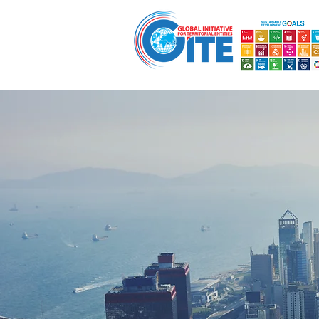
मुख्यपृष्ठ
ग्लोबल गव्हर्नर्स इनिशिएटिव्ह
पु