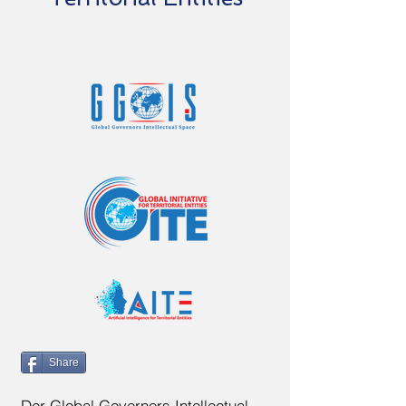
Share
Der Global Governors Intellectual