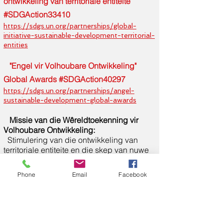
ontwikkeling van territoriale entiteite
#SDGAction33410
https://sdgs.un.org/partnerships/global-
initiative-sustainable-development-territorial-
entities
"Engel vir Volhoubare Ontwikkeling"
Global Awards #SDGAction40297
https://sdgs.un.org/partnerships/angel-
sustainable-development-global-awards
Missie van die Wêreldtoekenning vir
Volhoubare Ontwikkeling:
Stimulering van die ontwikkeling van
territoriale entiteite en die skep van nuwe
impulse in die ontwikkeling van territoriale
entiteite in verskillende lande van die
Phone
Email
Facebook
wêreld.
Doelwitte van die Wêreldtoekenning vir
Volhoubare Ontwikkeling:
1. Demonstrasie en beloning van die