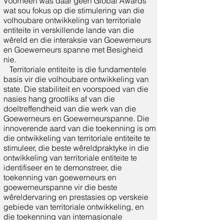
Voorheen was daar geen Global Awards
wat sou fokus op die stimulering van die
volhoubare ontwikkeling van territoriale
entiteite in verskillende lande van die
wêreld en die interaksie van Goewerneurs
en Goewerneurs spanne met Besigheid
nie.
Territoriale entiteite is die fundamentele
basis vir die volhoubare ontwikkeling van
state. Die stabiliteit en voorspoed van die
nasies hang grootliks af van die
doeltreffendheid van die werk van die
Goewerneurs en Goewerneurspanne. Die
innoverende aard van die toekenning is om
die ontwikkeling van territoriale entiteite te
stimuleer, die beste wêreldpraktyke in die
ontwikkeling van territoriale entiteite te
identifiseer en te demonstreer, die
toekenning van goewerneurs en
goewerneurspanne vir die beste
wêreldervaring en prestasies op verskeie
gebiede van territoriale ontwikkeling, en
die toekenning van internasionale